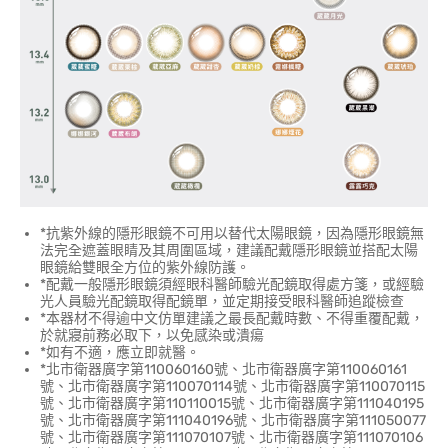
*抗紫外線的隱形眼鏡不可用以替代太陽眼鏡，因為隱形眼鏡無
法完全遮蓋眼睛及其周圍區域，建議配戴隱形眼鏡並搭配太陽
眼鏡給雙眼全方位的紫外線防護。
*配戴一般隱形眼鏡須經眼科醫師驗光配鏡取得處方箋，或經驗
光人員驗光配鏡取得配鏡單，並定期接受眼科醫師追蹤檢查
*本器材不得逾中文仿單建議之最長配戴時數、不得重覆配戴，
於就寢前務必取下，以免感染或潰瘍
*如有不適，應立即就醫。
*北市衛器廣字第110060160號、北市衛器廣字第110060161
號、北市衛器廣字第110070114號、北市衛器廣字第110070115
號、北市衛器廣字第110110015號、北市衛器廣字第111040195
號、北市衛器廣字第111040196號、北市衛器廣字第111050077
號、北市衛器廣字第111070107號、北市衛器廣字第111070106