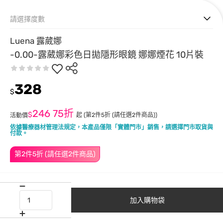
請選擇度數
Luena 露葳娜
-0.00-露葳娜彩色日拋隱形眼鏡 娜娜煙花 10片裝
328
$
246
75折
$
起
(第2件5折 (請任選2件商品))
活動價
依據醫療器材管理法規定，本產品僅限「實體門市」銷售，請選擇門市取貨與
付款。
第2件5折 (請任選2件商品)
加入購物袋