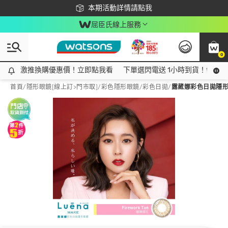
下載app最高回饋$350
本期活動詳情請點我
屈臣氏線上服務
0
激推換購優惠價！立即點我看
激推換購優惠價！立即點我看
下單選閃電送 1小時到貨！領神券
首頁
/
隱形眼鏡[線上訂>門市取]
/
彩色隱形眼鏡
/
彩色日拋
/
露葳娜彩色日拋隱形