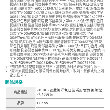
色月拋隱形眼鏡 衛部醫器製字第004616號/露葳娜清透水潤日
拋隱形眼鏡 衛部醫器製字第006767號/綺芙莉彩色日拋隱形眼
鏡 衛部醫器製字第005513號/綺芙莉彩色月拋隱形眼鏡 衛部醫
器製字第005210號/綺芙莉水潤日拋隱形眼鏡 衛部醫器製字第
005440號/寵愛彩色日拋隱形眼鏡 衛部醫器製字第006227號/
寵愛彩色月拋隱形眼鏡 衛部醫器製字第006237號/蜜緹彩色日
拋隱形眼鏡 衛部醫器製字第006234號/蜜緹彩色月拋隱形眼鏡
衛部醫器製字第006232號/蜜緹水透氧矽水膠隱形眼鏡 衛部醫
器製字第006952號/優潤日拋隱形眼鏡 衛部醫器製字第
006976號/媞蜜多彩色日拋隱形眼鏡 衛部醫器製字第004638
號/媞蜜多彩色月拋隱形眼鏡 衛部醫器製字第004637號/目荻
彩色日拋隱形眼鏡 衛部醫器製字第008005號/目荻彩色月拋隱
形眼鏡 衛部醫器製字第008007號/純粹美彩色日拋隱形眼鏡 衛
部醫器製字第005779號/純粹美彩色月拋隱形眼鏡 衛部醫器製
字第006873號/純粹美日拋隱形眼鏡 衛部醫器製字第005841
號/衛部醫器製字第006125號/衛部醫器製字第007469號
*預訂產品將配送到指定門市，請現場拆封檢查後取貨付款。
*亞洲安視達股份有限公司保有隨時修改、取消、暫停或終止活
動之權利。
商品規格
-0.00-露葳娜彩色日拋隱形眼鏡 娜娜煙
商品簡述
花 10片裝
品牌
Luena