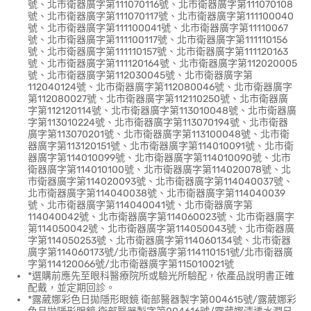
號、北市衛器廣字第111070116號、北市衛器廣字第111070108
號、北市衛器廣字第111070117號、北市衛器廣字第111100040
號、北市衛器廣字第111100041號、北市衛器廣字第11110067
號、北市衛器廣字第111100117號、北市衛器廣字第111110156
號、北市衛器廣字第111110157號、北市衛器廣字第111120163
號、北市衛器廣字第111120164號、北市衛器廣字第112020005
號、北市衛器廣字第112030045號、北市衛器廣字第
112040124號、北市衛器廣字第112080046號、北市衛器廣字
第112080027號、北市衛器廣字第112110250號、北市衛器廣
字第112120114號、北市衛器廣字第113010048號、北市衛器廣
字第113010224號、北市衛器廣字第113070194號、北市衛器
廣字第113070201號、北市衛器廣字第113100048號、北市衛
器廣字第113120151號、北市衛器廣字第114010091號、北市衛
器廣字第114010099號、北市衛器廣字第114010090號、北市
衛器廣字第114010100號、北市衛器廣字第114020078號、北
市衛器廣字第114020093號、北市衛器廣字第114040037號、
北市衛器廣字第114040038號、北市衛器廣字第114040039
號、北市衛器廣字第114040041號、北市衛器廣字第
114040042號、北市衛器廣字第114060023號、北市衛器廣字
第114050042號、北市衛器廣字第114050043號、北市衛器廣
字第114050253號、北市衛器廣字第114060134號、北市衛器
廣字第114060173號/北市衛器廣字第114110151號/北市衛器廣
字第114120066號/北市衛器廣字第115010021號
*選購前應先至眼科醫療院所或驗光所驗配，依產品說明書正確
配戴，並定期回診。
*露葳娜彩色日拋隱形眼鏡 衛部醫器製字第004615號/露葳娜彩