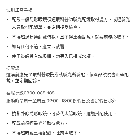
使用注意事項
配戴一般隱形眼鏡須經眼科醫師驗光配鏡取得處方，或經驗光
人員取得配鏡單，並定期接受檢查。
不得超過建議配戴時數，且不得重複配戴，就寢前務必取下。
如有任何不適，應立即就醫。
使用後請投入垃圾桶，勿丟入馬桶或水槽。
提醒您
選購前應先至眼科醫療院所或驗光所驗配，依產品說明書正確配
戴，並定期回診。
客服專線0800-085-188
服務時間周一至周五 09:00~18:00例假日及國定假日除外
抗紫外線隱形眼鏡不可替代太陽眼鏡，建議搭配使用。
配戴前須經驗光並取得處方。
不得超時或重複配戴，睡前需取下。