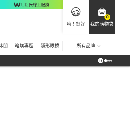
屈臣氏線上服務
0
嗨！您好
我的購物袋
休閒
箱購專區
隱形眼鏡
所有品牌