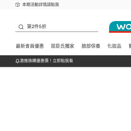
本期活動詳情請點我
下載app最高回饋$350
善存
第2件5折
最新會員優惠
屈臣氏獨家
臉部保養
化妝品
激推換購優惠價！立即點我看