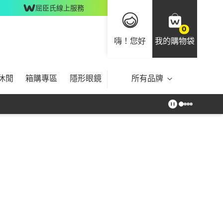
屈臣氏線上服務
0
嗨！您好
我的購物袋
休閒
箱購專區
隱形眼鏡
所有品牌