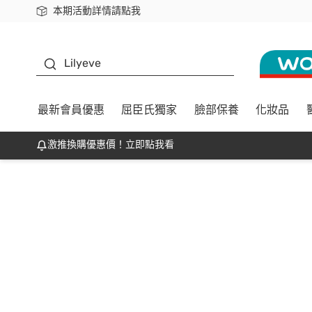
本期活動詳情請點我
下載app最高回饋$350
K beauty
Lilyeve
最新會員優惠
屈臣氏獨家
臉部保養
化妝品
激推換購優惠價！立即點我看