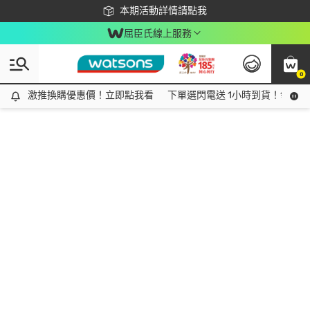
下載app最高回饋$350
本期活動詳情請點我
屈臣氏線上服務
0
激推換購優惠價！立即點我看
激推換購優惠價！立即點我看
下單選閃電送 1小時到貨！領神券