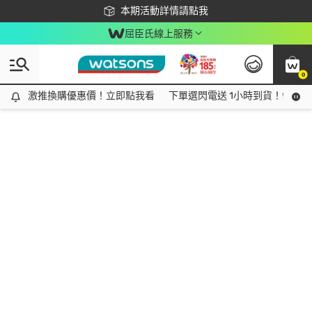
下載app最高回饋$350
本期活動詳情請點我
屈臣氏線上服務
0
激推換購優惠價！立即點我看
激推換購優惠價！立即點我看
下單選閃電送 1小時到貨！領神券