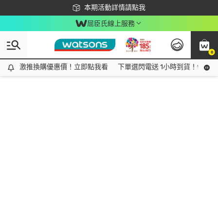
下載app最高回饋$350
本期活動詳情請點我
屈臣氏線上服務
0
激推換購優惠價！立即點我看
激推換購優惠價！立即點我看
下單選閃電送 1小時到貨！領神券