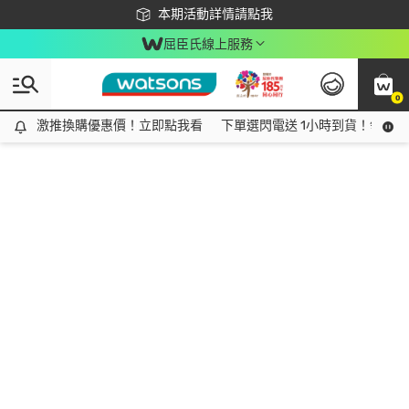
下載app最高回饋$350
本期活動詳情請點我
屈臣氏線上服務
0
激推換購優惠價！立即點我看
激推換購優惠價！立即點我看
下單選閃電送 1小時到貨！領神券