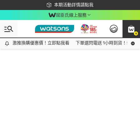
下載app最高回饋$350
本期活動詳情請點我
屈臣氏線上服務
0
激推換購優惠價！立即點我看
激推換購優惠價！立即點我看
下單選閃電送 1小時到貨！領神券