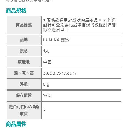
收到實際商品為準請見諒。
商品規格
1.硬毛款適用於蠟狀的眉妝品。 2.斜角
商品簡述
設計可暈染柔化眉筆描繪的線條創造細
緻立體眉型。
品牌
LUMINA 露蜜
規格
1入
原產地
中國
深、寬、高
3.8x0.7x17.6cm
淨重
5 g
保存環境
室溫
是否可門市/超商
Y
取貨
商品屬性