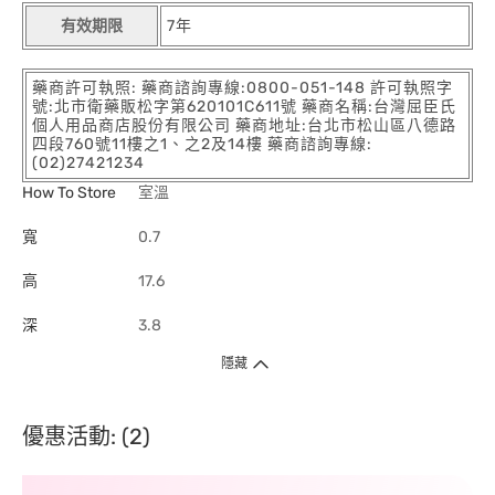
有效期限
7年
藥商許可執照: 藥商諮詢專線:0800-051-148 許可執照字
號:北市衛藥販松字第620101C611號 藥商名稱:台灣屈臣氏
個人用品商店股份有限公司 藥商地址:台北市松山區八德路
四段760號11樓之1、之2及14樓 藥商諮詢專線:
(02)27421234
How To Store
室溫
寬
0.7
高
17.6
深
3.8
隱藏
優惠活動: (2)