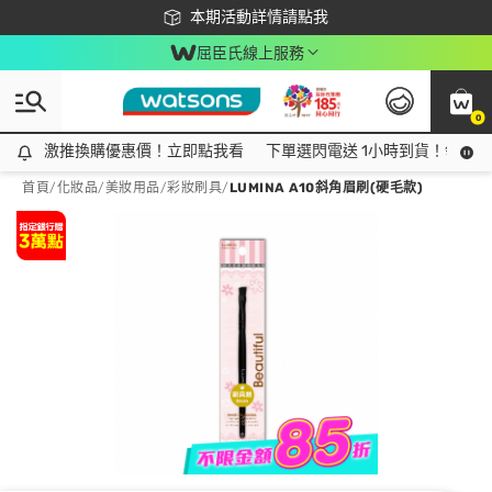
下載app最高回饋$350
本期活動詳情請點我
屈臣氏線上服務
0
激推換購優惠價！立即點我看
激推換購優惠價！立即點我看
下單選閃電送 1小時到貨！領神券
首頁
/
化妝品
/
美妝用品
/
彩妝刷具
/
LUMINA A10斜角眉刷(硬毛款)