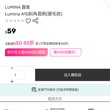
LUMINA 露蜜
Lumina A10斜角眉刷(硬毛款)
59
$
50
85折
$
起
(不限金額結帳享85折)
活動價
刷中信卡滿$888送3萬點
滿$100送數位印花
加入購物袋
查看門市庫存 (可能有時間誤差)
配送方式
屈臣氏門市