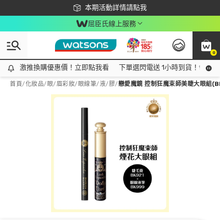
下載app最高回饋$350
本期活動詳情請點我
屈臣氏線上服務
0
激推換購優惠價！立即點我看
激推換購優惠價！立即點我看
下單選閃電送 1小時到貨！領神券
首頁
/
化妝品
/
眼/眉彩妝
/
眼線筆/液/膠
/
戀愛魔鏡 控制狂魔束師美睫大眼組(BK999