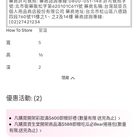
藥商許可執照: 藥商諮詢專線:0800-051-148 許可執照字
號:北市衛藥販松字第620101C611號 藥商名稱:台灣屈臣氏
個人用品商店股份有限公司 藥商地址:台北市松山區八德路
四段760號11樓之1、之2及14樓 藥商諮詢專線:
(02)27421234
How To Store
室溫
寬
5
高
16
深
2
隱藏
優惠活動: (2)
凡購買開架彩妝滿$600即贈好禮 (數量有限 送完為止)
凡購買資生堂開架商品滿$588即贈吃瓜必Bear捲捲包(數量
有限,送完為止)