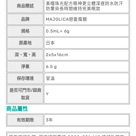
美瞳珠光配方眼神更立體深遂防水防汗
商品簡述
防暈染長時間維持完美眼妝
品牌
MAJOLICA戀愛魔鏡
規格
0.5mL+ 6g
原產地
日本
深、寬、高
2x5x16cm
淨重
6.5 g
保存環境
室溫
是否可門市/超商
Y
取貨
商品屬性
有效期限
3年