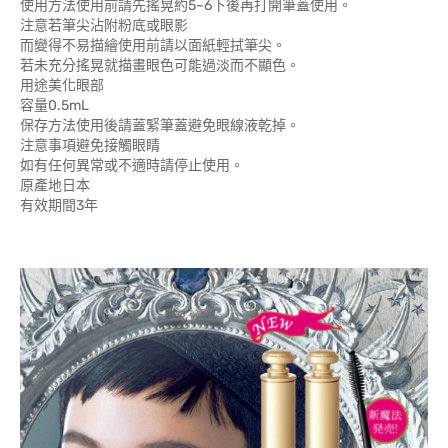
使用方法使用前請先搖晃約5~6下後再打開筆蓋使用。
注意若筆尖沾附粉底或眼影
而變得不易描繪使用前請以面紙輕拭筆尖。
若未充分搖晃就描畫眼色可能過淡而不顯色。
用途美化眼部
容量0.5mL
保存方法使用後請蓋緊筆蓋避免眼線液乾掉。
注意事項避免接觸眼睛
如有任何異常或不適時請停止使用。
原產地日本
有效期間3年