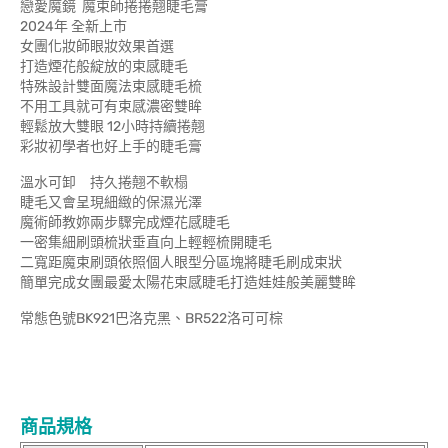
戀愛魔鏡 魔束師捲捲翹睫毛膏
2024年 全新上市
女團化妝師眼妝效果首選
打造煙花般綻放的束感睫毛
特殊設計雙面魔法束感睫毛梳
不用工具就可有束感濃密雙眸
輕鬆放大雙眼 12小時持續捲翹
彩妝初學者也好上手的睫毛膏
溫水可卸 持久捲翹不軟榻
睫毛又會呈現細緻的保濕光澤
魔術師教妳兩步驟完成煙花感睫毛
一密集細刷頭梳狀垂直向上輕輕梳開睫毛
二寬距魔束刷頭依照個人眼型分區塊將睫毛刷成束狀
簡單完成女團最愛太陽花束感睫毛打造娃娃般美麗雙眸
常態色號BK921巴洛克黑、BR522洛可可棕
商品規格