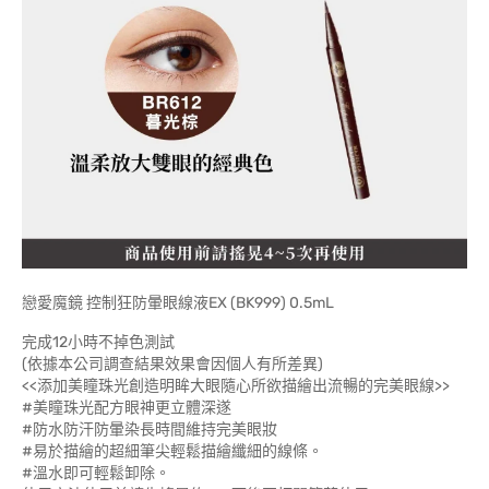
戀愛魔鏡 控制狂防暈眼線液EX (BK999) 0.5mL
完成12小時不掉色測試
(依據本公司調查結果效果會因個人有所差異)
<<添加美瞳珠光創造明眸大眼隨心所欲描繪出流暢的完美眼線>>
#美瞳珠光配方眼神更立體深遂
#防水防汗防暈染長時間維持完美眼妝
#易於描繪的超細筆尖輕鬆描繪纖細的線條。
#溫水即可輕鬆卸除。