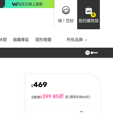
屈臣氏線上服務
0
嗨！您好
我的購物袋
休閒
箱購專區
隱形眼鏡
所有品牌
469
$
399
85折
$
起
(開架彩妝85折)
活動價