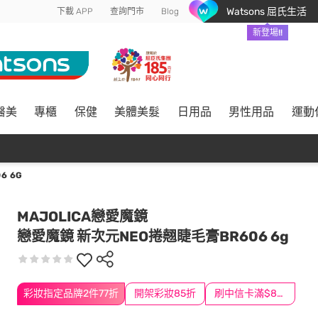
Watsons 屈氏生活
下載 APP
查詢門市
Blog
新登場!!
醫美
專櫃
保健
美體美髮
日用品
男性用品
運動
6 6G
MAJOLICA戀愛魔鏡
戀愛魔鏡 新次元NEO捲翹睫毛膏BR606 6g
彩妝指定品牌2件77折
開架彩妝85折
刷中信卡滿$888送3萬點