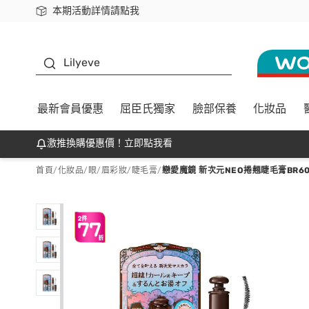
本期活動詳情請點我
下載app最高回饋$350
K beauty
Lilyeve
最新會員優惠
屈臣氏獨家
臉部保養
化妝品
激推換購優惠價！立即點我看
首頁
/
化妝品
/
眼/眉彩妝
/
睫毛膏
/
戀愛魔鏡 新次元NEO捲翹睫毛膏BR60