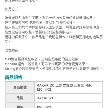
提升整體造型完成度。
使用方式
洗髮後以毛巾擦至半乾，將第一劑均勻塗抹於髮絲避開頭皮。
停留建議時間後沖洗乾淨，並以毛巾吸乾水分。
使用第二劑均勻塗抹於髮絲以固定造型，靜置至建議時間後沖洗。
造型完成後可吹整，使髮絲排列更整齊順貼。
過程中佩戴手套，依產品附帶說明書操作，以獲得更穩定的造型感
受。
款式挑選
Mild適合髮質較細軟者，呈現自然順貼的塑形效果。
Medium 適合一般髮質，可帶來較明顯的順滑視覺效果。
Strong適合較粗硬髮質，使造型程序中更易使髮絲呈現平順排列。
商品規格
MAKARIZO 二劑式護髮直髮膏 Mild
商品簡述
120mlX2
品牌
MAKARIZO
規格
120mlX2