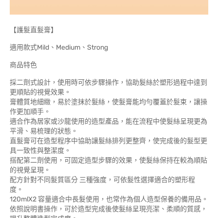
【護髮直髮膏】
適用款式Mild、Medium、Strong
商品特色
採二劑式設計，使用時可依步驟操作，協助髮絲於塑形過程中達到
更順貼的視覺效果。
膏體質地細緻，易於塗抹於髮絲，使髮膏能均勻覆蓋於髮束，讓操
作更加順手。
適合作為居家或沙龍使用的造型產品，能在流程中使髮絲呈現更為
平滑、易梳理的狀態。
直髮膏可在造型程序中協助讓髮絲排列更整齊，使完成後的髮型更
具一致性與整潔度。
搭配第二劑使用，可固定造型步驟的效果，使髮絲保持在較為順貼
的視覺呈現。
配方針對不同髮質區分 三種強度，可依髮性選擇適合的塑形程
度。
120mlX2 容量適合中長髮使用，也常作為個人造型保養的備用品。
依照說明書操作，可於造型完成後使髮絲呈現亮潔、柔順的質感，