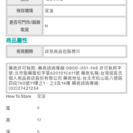
保存環境
室溫
是否可門市/超商
N
取貨
商品屬性
有效期限
詳見商品包裝標示
藥商許可執照: 藥商諮詢專線:0800-051-148 許可執照字
號:北市衛藥販松字第620101C611號 藥商名稱:台灣屈臣氏
個人用品商店股份有限公司 藥商地址:台北市松山區八德路
四段760號11樓之1、之2及14樓 藥商諮詢專線:
(02)27421234
How To Store
室溫
寬
9
高
17
深
5