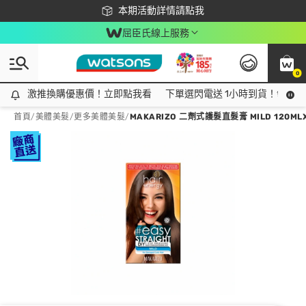
下載app最高回饋$350
本期活動詳情請點我
屈臣氏線上服務
0
激推換購優惠價！立即點我看
激推換購優惠價！立即點我看
下單選閃電送 1小時到貨！領神券
首頁
/
美體美髮
/
更多美體美髮
/
MAKARIZO 二劑式護髮直髮膏 MILD 120ML