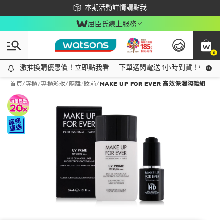
下載app最高回饋$350
本期活動詳情請點我
屈臣氏線上服務
0
激推換購優惠價！立即點我看
激推換購優惠價！立即點我看
下單選閃電送 1小時到貨！領神券
首頁
/
專櫃
/
專櫃彩妝
/
隔離/妝前
/
MAKE UP FOR EVER 高效保濕隔離組