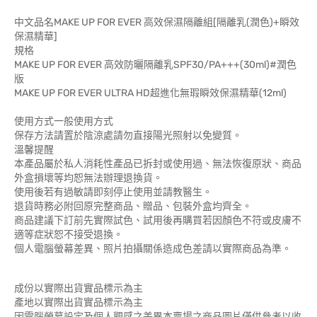
中文品名MAKE UP FOR EVER 高效保濕隔離組[隔離乳(潤色)+瞬效
保濕精華]
規格
MAKE UP FOR EVER 高效防曬隔離乳SPF30/PA+++(30ml)#潤色
版
MAKE UP FOR EVER ULTRA HD超進化無瑕瞬效保濕精華(12ml)
使用方式一般使用方式
保存方法請置於陰涼處請勿直接陽光照射以免變質。
溫馨提醒
本產品屬於私人消耗性產品已拆封或使用過、無法恢復原狀、商品
外盒損壞等均恕無法辦理退換貨。
使用後若有過敏請即刻停止使用並請教醫生。
退貨時務必附回原完整商品、贈品、包裝外盒均齊全。
商品建議下訂前先實際試色、試用後再購買若因顏色不符或皮膚不
適等症狀恕不接受退換。
個人電腦螢幕差異、照片拍攝關係造成色差請以實際商品為準。
成份以實際出貨實品標示為主
產地以實際出貨實品標示為主
因電腦螢幕設定及個人觀感之差異本賣場之商品圖片僅供參考以收