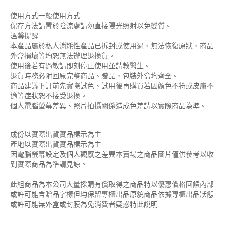
使用方式一般使用方式
保存方法請置於陰涼處請勿直接陽光照射以免變質。
溫馨提醒
本產品屬於私人消耗性產品已拆封或使用過、無法恢復原狀、商品
外盒損壞等均恕無法辦理退換貨。
使用後若有過敏請即刻停止使用並請教醫生。
退貨時務必附回原完整商品、贈品、包裝外盒均齊全。
商品建議下訂前先實際試色、試用後再購買若因顏色不符或皮膚不
適等症狀恕不接受退換。
個人電腦螢幕差異、照片拍攝關係造成色差請以實際商品為準。
成份以實際出貨實品標示為主
產地以實際出貨實品標示為主
因電腦螢幕設定及個人觀感之差異本賣場之商品圖片僅供參考以收
到實際商品為準請見諒。
此組商品為本公司大量採購有償取得之商品特以優惠價格回饋內部
或許可能含贈品字樣但均保留專櫃出品原貌商品依據專櫃出品狀態
或許可能無外盒或封膜為免消費者疑惑特此說明