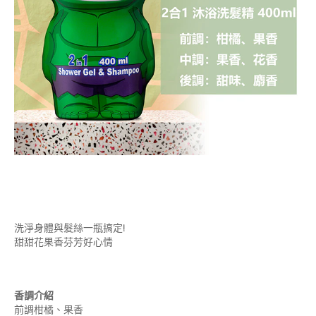
洗淨身體與髮絲一瓶搞定!
甜甜花果香芬芳好心情
香調介紹
前調柑橘、果香