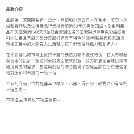
品牌介紹
品牌為一家國際製造、設計、營銷和分銷公司。在香水、美容、沐
浴和身體以及生活產品行業擁有超過30年的專業知識。全系列產
品在美國通過ISO認證並符合歐洲法規的工廠製造運用色彩繽紛及
引人注目且有趣的設計靈感打造具有特色的3D包裝將經典童話與
電視節目中的人物帶入生活幫助孩子們發展想像力和創造力。
在不斷變化的市場上保持卓越的創造力和漸進式增長。在大眾和奢
侈香水的設計、製造和分銷方面帶來創新。致力於滿足全球目標市
場消費者的需求。創意與創新的結合體現了授權品牌在所有運營領
域對細節和卓越的一絲不苟。
全系列商品不含對羥基苯甲酸酯、乙醇、滑石粉、礦物油和有害的
人造色素。
不建議36個月以下孩童使用。