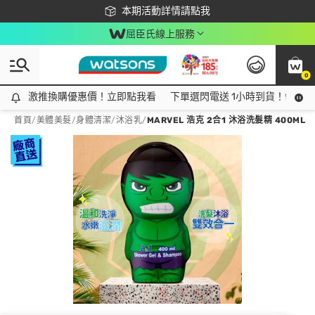
下載app最高回饋$350
本期活動詳情請點我
屈臣氏線上服務
0
激推換購優惠價！立即點我看
激推換購優惠價！立即點我看
下單選閃電送 1小時到貨！領神券
首頁
/
美體美髮
/
身體清潔
/
沐浴乳
/
MARVEL 浩克 2合1 沐浴洗髮精 400ML