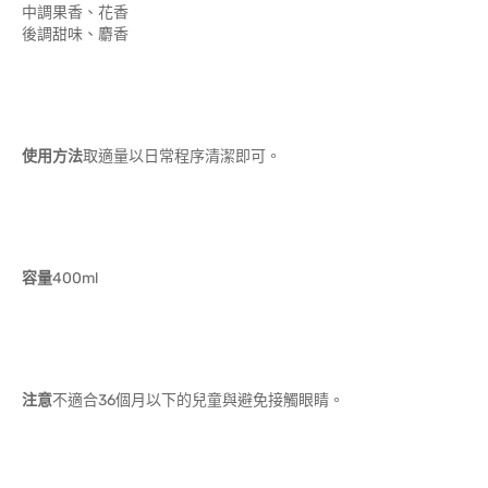
中調果香、花香
後調甜味、麝香
使用方法
取適量以日常程序清潔即可。
容量
400ml
注意
不適合36個月以下的兒童與避免接觸眼睛。