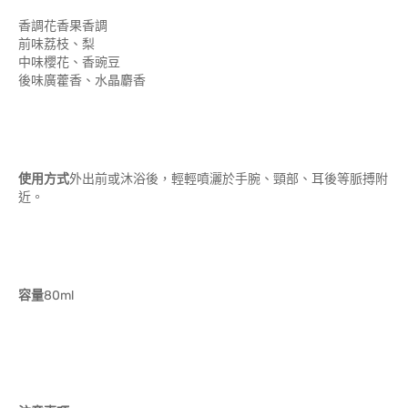
香調花香果香調
前味荔枝、梨
中味櫻花、香豌豆
後味廣藿香、水晶麝香
使用方式
外出前或沐浴後，輕輕噴灑於手腕、頸部、耳後等脈搏附
近。
容量
80ml