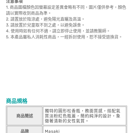
注意事項
1. 商品圖檔顏色因螢幕設定差異會略有不同，圖片僅供參考，顏色
請以實際收到商品為準。
2. 請置放於陰涼處，避免陽光直曬及高溫。
3. 請放置於兒童取不到之處，以避免誤食。
4. 使用時如有任何不適，請立即停止使用，並請教醫師。
5. 本產品屬私人消耗性商品，一經拆封使用，恕不接受退換貨。
商品規格
獨特的圓形松香瓶，務面質感，搭配氣
商品簡述
質淡粉紅色瓶蓋，簡約純淨的設計，象
徵著清新的女性氣質。
品牌
Masaki