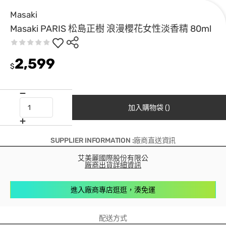
Masaki
Masaki PARIS 松島正樹 浪漫櫻花女性淡香精 80ml
2,599
$
加入購物袋 ()
SUPPLIER INFORMATION :廠商直送資訊
艾美麗國際股份有限公
廠商出貨詳細資訊
進入廠商專店逛逛，湊免運
配送方式