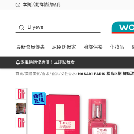
本期活動詳情請點我
下載app最高回饋$350
K beauty
Lilyeve
最新會員優惠
屈臣氏獨家
臉部保養
化妝品
激推換購優惠價！立即點我看
首頁
/
美體美髮
/
香水/香氛
/
女性香水
/
MASAKI PARIS 松島正樹 舞動