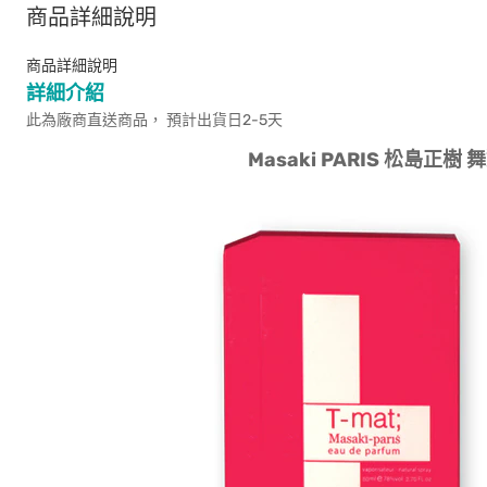
商品詳細說明
商品詳細說明
詳細介紹
此為廠商直送商品， 預計出貨日2-5天
Masaki PARIS 松島正樹