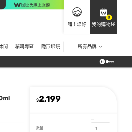
屈臣氏線上服務
0
嗨！您好
我的購物袋
休閒
箱購專區
隱形眼鏡
所有品牌
2,199
0ml
$
數量