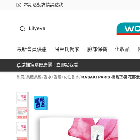
本期活動詳情請點我
下載app最高回饋$350
K beauty
Lilyeve
最新會員優惠
屈臣氏獨家
臉部保養
化妝品
激推換購優惠價！立即點我看
首頁
/
美體美髮
/
香水/香氛
/
女性香水
/
MASAKI PARIS 松島正樹 花都