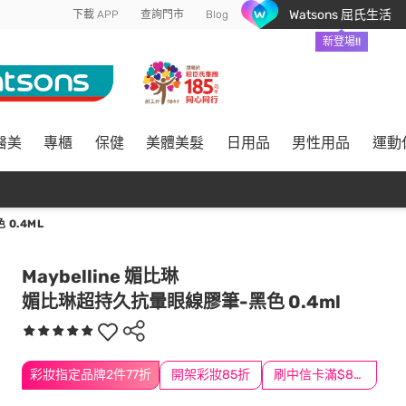
Watsons 屈氏生活
下載 APP
查詢門市
Blog
新登場!!
醫美
專櫃
保健
美體美髮
日用品
男性用品
運動
0.4ML
Maybelline 媚比琳
媚比琳超持久抗暈眼線膠筆-黑色 0.4ml
彩妝指定品牌2件77折
開架彩妝85折
刷中信卡滿$888送3萬點