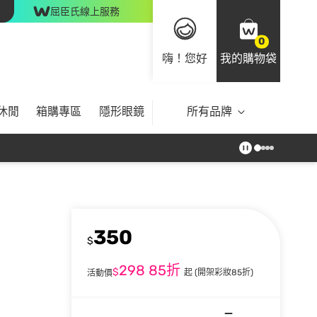
屈臣氏線上服務
0
嗨！您好
我的購物袋
休閒
箱購專區
隱形眼鏡
所有品牌
350
$
298
85折
$
起
(開架彩妝85折)
活動價