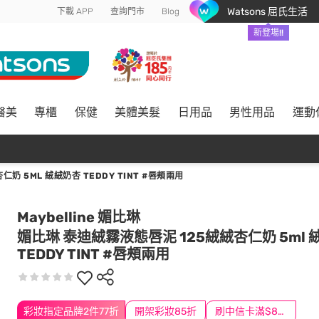
Watsons 屈氏生活
下載 APP
查詢門市
Blog
新登場!!
醫美
專櫃
保健
美體美髮
日用品
男性用品
運動
奶 5ML 絨絨奶杏 TEDDY TINT #唇頰兩用
Maybelline 媚比琳
媚比琳 泰迪絨霧液態唇泥 125絨絨杏仁奶 5ml 
TEDDY TINT #唇頰兩用
彩妝指定品牌2件77折
開架彩妝85折
刷中信卡滿$888送3萬點