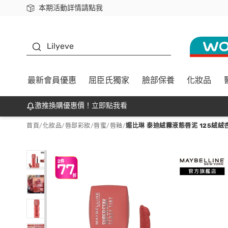
本期活動詳情請點我
下載app最高回饋$350
K beauty
Lilyeve
最新會員優惠
屈臣氏獨家
臉部保養
化妝品
激推換購優惠價！立即點我看
首頁
/
化妝品
/
唇部彩妝
/
唇蜜/唇釉
/
媚比琳 泰迪絨霧液態唇泥 125絨絨杏仁