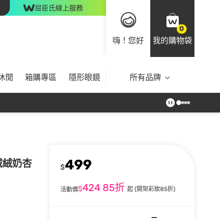
屈臣氏線上服務
0
嗨！您好
我的購物袋
休閒
箱購專區
隱形眼鏡
所有品牌
499
絨絨奶杏
$
424
85折
$
起
(開架彩妝85折)
活動價