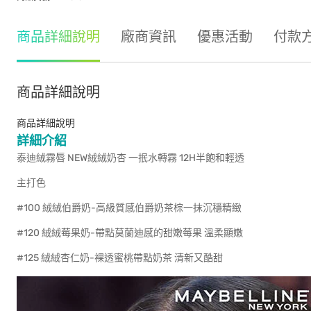
商品詳細說明
廠商資訊
優惠活動
付款
商品詳細說明
商品詳細說明
詳細介紹
泰迪絨霧唇 NEW絨絨奶杏 一抿水轉霧 12H半飽和輕透
主打色
#100 絨絨伯爵奶-高級質感伯爵奶茶棕一抹沉穩精緻
#120 絨絨莓果奶-帶點莫蘭迪感的甜嫩莓果 溫柔顯嫩
#125 絨絨杏仁奶-裸透蜜桃帶點奶茶 清新又酷甜