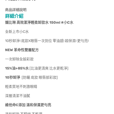
商品詳細說明
詳細介紹
媚比琳 高效潔淨輕柔卸妝水 150ml #小C水
全新上市小C水
10秒卸淨! 底妝X眼唇一次到位 零油感! 超保濕! 更勻亮!
NEW 革命性雙層配方
一次卸除全臉彩妝
15%油+85%水
[比油更清爽 比水更乾淨]
10秒卸淨
[防曬 底妝 眼唇部彩妝]
輕柔質地不刺激眼睛
深層清潔不油膩
維他命C添加 溫和保濕更勻亮