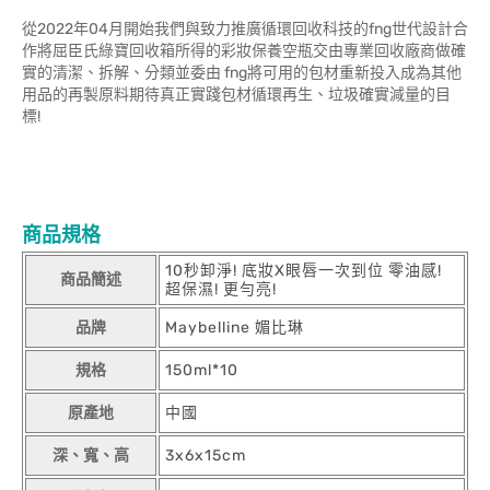
從2022年04月開始我們與致力推廣循環回收科技的fng世代設計合
作將屈臣氏綠寶回收箱所得的彩妝保養空瓶交由專業回收廠商做確
實的清潔、拆解、分類並委由 fng將可用的包材重新投入成為其他
用品的再製原料期待真正實踐包材循環再生、垃圾確實減量的目
標!
商品規格
10秒卸淨! 底妝X眼唇一次到位 零油感!
商品簡述
超保濕! 更勻亮!
品牌
Maybelline 媚比琳
規格
150ml*10
原產地
中國
深、寬、高
3x6x15cm