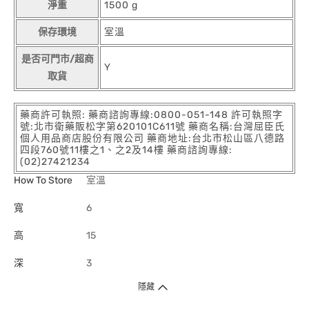
淨重
1500 g
保存環境
室溫
是否可門市/超商
Y
取貨
藥商許可執照: 藥商諮詢專線:0800-051-148 許可執照字
號:北市衛藥販松字第620101C611號 藥商名稱:台灣屈臣氏
個人用品商店股份有限公司 藥商地址:台北市松山區八德路
四段760號11樓之1、之2及14樓 藥商諮詢專線:
(02)27421234
How To Store
室溫
寬
6
高
15
深
3
隱藏