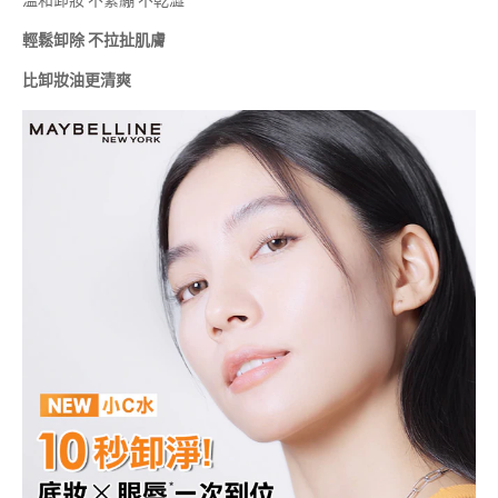
溫和卸妝 不緊繃 不乾澀
輕鬆卸除 不拉扯肌膚
比卸妝油更清爽