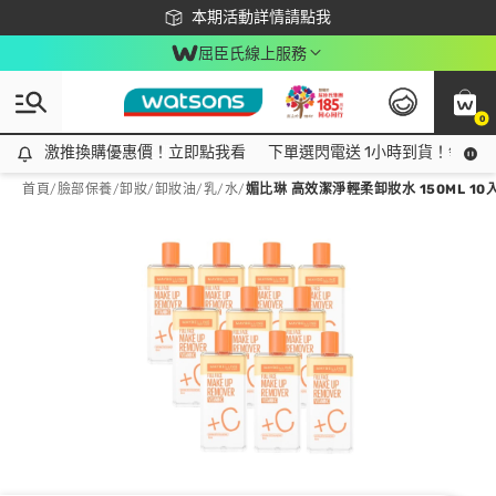
下載app最高回饋$350
本期活動詳情請點我
屈臣氏線上服務
0
激推換購優惠價！立即點我看
激推換購優惠價！立即點我看
下單選閃電送 1小時到貨！領神券
首頁
/
臉部保養
/
卸妝
/
卸妝油/乳/水
/
媚比琳 高效潔淨輕柔卸妝水 150ML 10