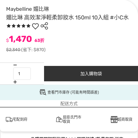
Maybelline 媚比琳
媚比琳 高效潔淨輕柔卸妝水 150ml 10入組 #小C水
1,470
$
63折
$2,340
(省下: $870)
加入購物袋
查看門市庫存 (可能有時間誤差)
配送方式
屈臣氏門市
宅配到府
超商取貨
取貨