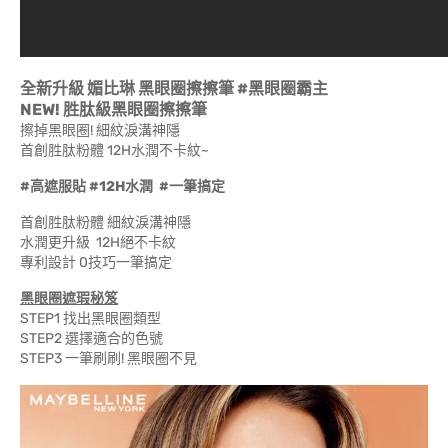
全新升級 媚比琳 黑眼圈擦擦筆 #黑眼圈霸主
NEW! 胜肽級黑眼圈擦擦筆
擦掉黑眼圈! 細紋淚溝神隱
首創胜肽粉體 12H水潤不卡紋~
#高遮服貼 #12H水潤 #一筆搞定
首創胜肽粉體 細紋淚溝神隱
水潤更升級 12H絕不卡紋
專利設計 0技巧一筆搞定
黑眼圈遮瑕秘笈
STEP1 找出黑眼圈類型
STEP2 選擇適合的色號
STEP3 一筆刷刷! 黑眼圈不見