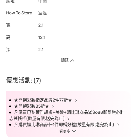
產地
中國
How To Store
室溫
寬
2.1
高
12.1
深
2.1
隱藏
優惠活動: (7)
★開架彩妝指定品牌2件77折★
★開架彩妝85折★
凡購買巴黎萊雅護膚+美髮+媚比琳商品滿$688即贈熊心壯
志搖搖杯(數量有限,送完為止)
凡購買媚比琳商品任1件即贈好禮(數量有限,送完為止)
看更多