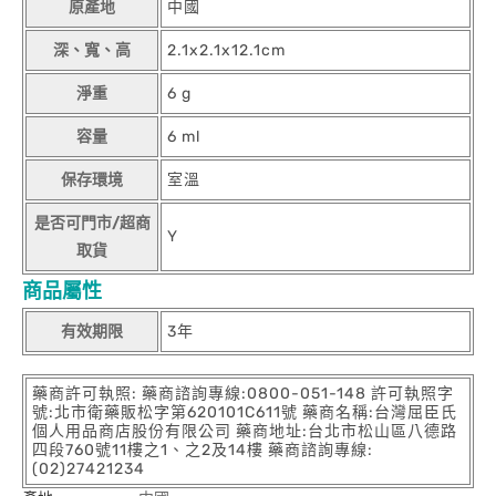
原產地
中國
深、寬、高
2.1x2.1x12.1cm
淨重
6 g
容量
6 ml
保存環境
室溫
是否可門市/超商
Y
取貨
商品屬性
有效期限
3年
藥商許可執照: 藥商諮詢專線:0800-051-148 許可執照字
號:北市衛藥販松字第620101C611號 藥商名稱:台灣屈臣氏
個人用品商店股份有限公司 藥商地址:台北市松山區八德路
四段760號11樓之1、之2及14樓 藥商諮詢專線:
(02)27421234