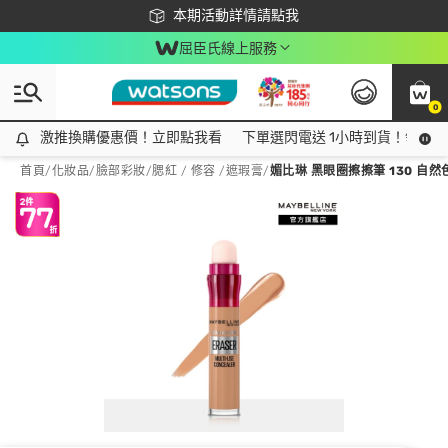
下載app最高回饋$350
本期活動詳情請點我
屈臣氏線上服務
0
激推換購優惠價！立即點我看
激推換購優惠價！立即點我看
下單選閃電送 1小時到貨！領神券
首頁
/
化妝品
/
臉部彩妝
/
腮紅 / 修容 /遮瑕膏
/
媚比琳 黑眼圈擦擦筆 130 自然