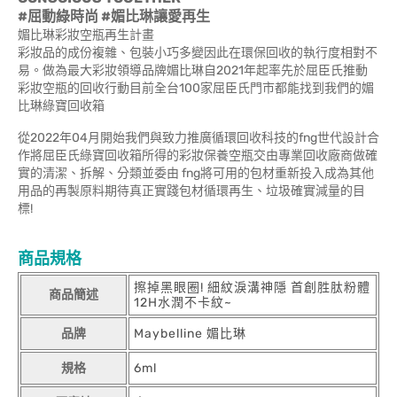
#屈動綠時尚 #媚比琳讓愛再生
媚比琳彩妝空瓶再生計畫
彩妝品的成份複雜、包裝小巧多變因此在環保回收的執行度相對不
易。做為最大彩妝領導品牌媚比琳自2021年起率先於屈臣氏推動
彩妝空瓶的回收行動目前全台100家屈臣氏門市都能找到我們的媚
比琳綠寶回收箱
從2022年04月開始我們與致力推廣循環回收科技的fng世代設計合
作將屈臣氏綠寶回收箱所得的彩妝保養空瓶交由專業回收廠商做確
實的清潔、拆解、分類並委由 fng將可用的包材重新投入成為其他
用品的再製原料期待真正實踐包材循環再生、垃圾確實減量的目
標!
商品規格
擦掉黑眼圈! 細紋淚溝神隱 首創胜肽粉體
商品簡述
12H水潤不卡紋~
品牌
Maybelline 媚比琳
規格
6ml