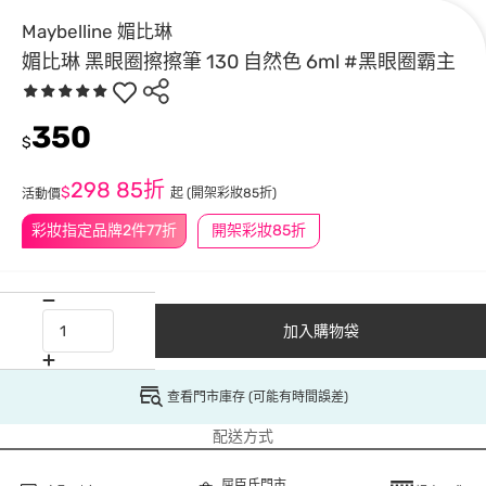
Maybelline 媚比琳
媚比琳 黑眼圈擦擦筆 130 自然色 6ml #黑眼圈霸主
350
$
298
85折
$
起
(開架彩妝85折)
活動價
彩妝指定品牌2件77折
開架彩妝85折
加入購物袋
查看門市庫存 (可能有時間誤差)
配送方式
屈臣氏門市