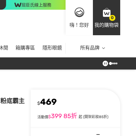
屈臣氏線上服務
0
嗨！您好
我的購物袋
休閒
箱購專區
隱形眼鏡
所有品牌
469
.1粉底霸主
$
399
85折
$
起
(開架彩妝85折)
活動價