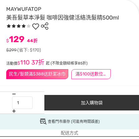
MAYWUFATOP
美吾髮草本淨髮 咖啡因強健活絡洗髮精500ml
129
$
44折
$299
(省下: $170)
110
37折
$
起
(不限金額結帳享85折)
活動價
民生/髮類滿$388送舒潔冰巾
滿$100送數位印花
加入購物袋
查看門市庫存 (可能有時間誤差)
配送方式