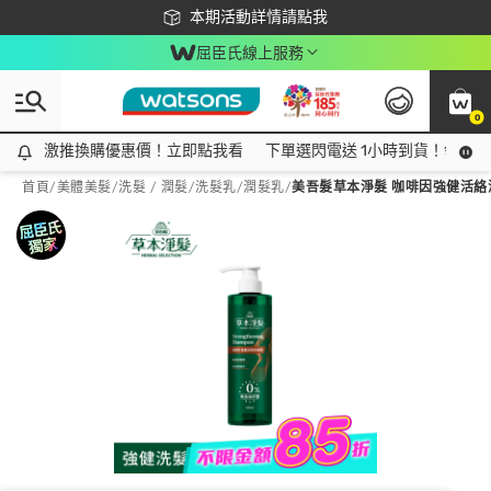
下載app最高回饋$350
本期活動詳情請點我
屈臣氏線上服務
0
激推換購優惠價！立即點我看
激推換購優惠價！立即點我看
下單選閃電送 1小時到貨！領神券
首頁
/
美體美髮
/
洗髮 / 潤髮
/
洗髮乳/潤髮乳
/
美吾髮草本淨髮 咖啡因強健活絡洗