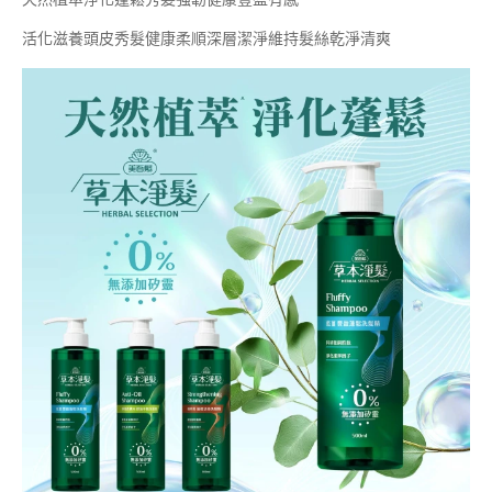
活化滋養頭皮秀髮健康柔順深層潔淨維持髮絲乾淨清爽