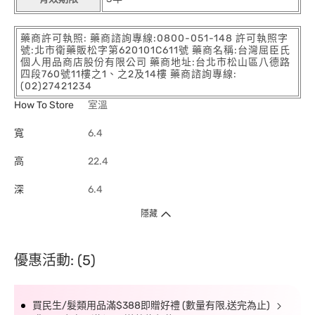
藥商許可執照: 藥商諮詢專線:0800-051-148 許可執照字
號:北市衛藥販松字第620101C611號 藥商名稱:台灣屈臣氏
個人用品商店股份有限公司 藥商地址:台北市松山區八德路
四段760號11樓之1、之2及14樓 藥商諮詢專線:
(02)27421234
How To Store
室溫
寬
6.4
高
22.4
深
6.4
隱藏
優惠活動: (5)
買民生/髮類用品滿$388即贈好禮 (數量有限,送完為止)