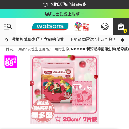
下載app最高回饋$350
本期活動詳情請點我
屈臣氏線上服務
0
激推換購優惠價！立即點我看
激推換購優惠價！立即點我看
下單選閃電送 1小時到貨！領神券
首頁
/
日用品
/
女性生理用品
/
日用衛生棉
/
MDMMD.新涼感抑菌衛生棉(超涼感)