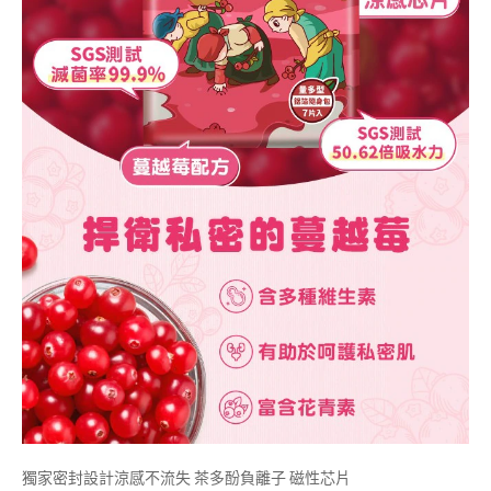
獨家密封設計涼感不流失 茶多酚負離子 磁性芯片