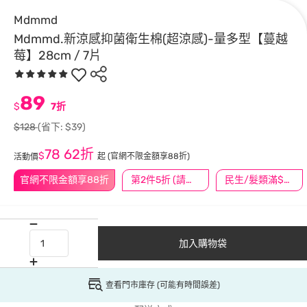
Mdmmd
Mdmmd.新涼感抑菌衛生棉(超涼感)-量多型【蔓越
莓】28cm / 7片
89
$
7折
$128
(省下: $39)
78
62折
$
起
(官網不限金額享88折)
活動價
官網不限金額享88折
第2件5折 (請任選2件商品)
民生/髮類滿$388送舒潔冰巾
加入購物袋
查看門市庫存 (可能有時間誤差)