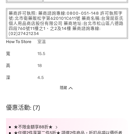
藥商許可執照: 藥商諮詢專線:0800-051-148 許可執照字
號:北市衛藥販松字第620101C611號 藥商名稱:台灣屈臣氏
個人用品商店股份有限公司 藥商地址:台北市松山區八德路
四段760號11樓之1、之2及14樓 藥商諮詢專線:
(02)27421234
How To Store
室溫
寬
15.5
高
18
深
4.5
隱藏
優惠活動: (7)
★不限金額享88折★
★任選2件享第二件5折★ 請選2件商品，折扣品項以價低者