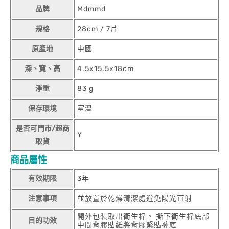
品牌
Mdmmd
規格
28cm / 7片
原產地
中國
深、寬、高
4.5x15.5x18cm
淨重
83 g
保存環境
室溫
是否可門市/超商
Y
取貨
商品屬性
有效期限
3年
注意事項
並放置於乾燥清潔處避免陽光直射
開外包裝取出衛生棉。 撕下衛生棉底部
目的功效
中間背膠貼紙將背膠緊貼褲底