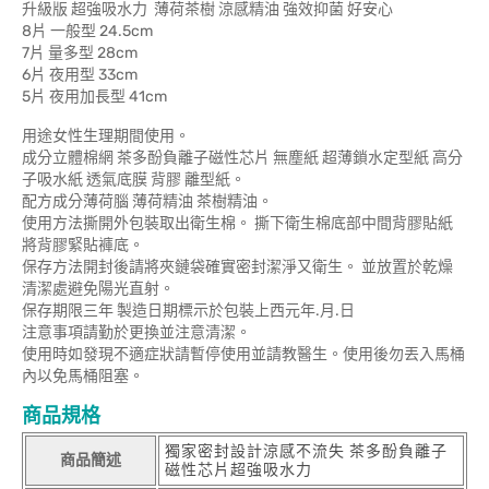
升級版 超強吸水力 薄荷茶樹 涼感精油 強效抑菌 好安心
8片 一般型 24.5cm
7片 量多型 28cm
6片 夜用型 33cm
5片 夜用加長型 41cm
用途女性生理期間使用。
成分立體棉網 茶多酚負離子磁性芯片 無塵紙 超薄鎖水定型紙 高分
子吸水紙 透氣底膜 背膠 離型紙。
配方成分薄荷腦 薄荷精油 茶樹精油。
使用方法撕開外包裝取出衛生棉。 撕下衛生棉底部中間背膠貼紙
將背膠緊貼褲底。
保存方法開封後請將夾鏈袋確實密封潔淨又衛生。 並放置於乾燥
清潔處避免陽光直射。
保存期限三年 製造日期標示於包裝上西元年.月.日
注意事項請勤於更換並注意清潔。
使用時如發現不適症狀請暫停使用並請教醫生。使用後勿丟入馬桶
內以免馬桶阻塞。
商品規格
獨家密封設計涼感不流失 茶多酚負離子
商品簡述
磁性芯片超強吸水力