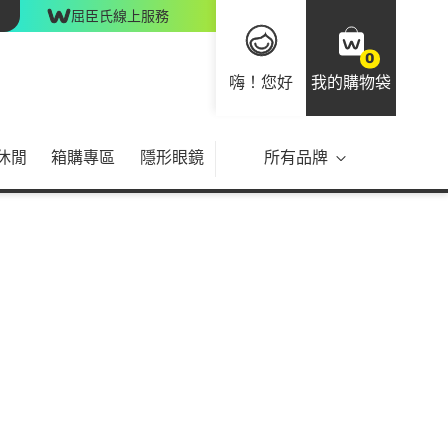
屈臣氏線上服務
0
嗨！您好
我的購物袋
休閒
箱購專區
隱形眼鏡
所有品牌