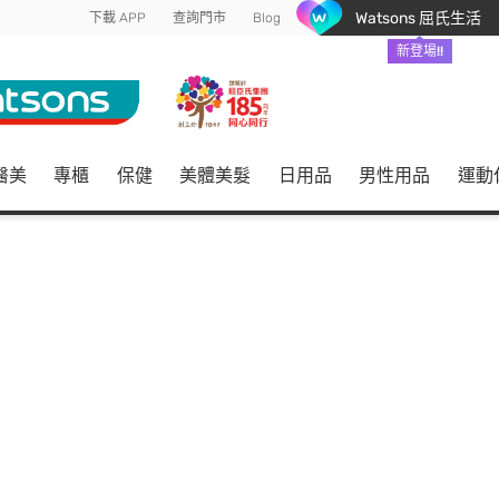
Watsons 屈氏生活
下載 APP
查詢門市
Blog
新登場!!
醫美
專櫃
保健
美體美髮
日用品
男性用品
運動