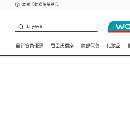
本期活動詳情請點我
下載app最高回饋$350
K beauty
Lilyeve
最新會員優惠
屈臣氏獨家
臉部保養
化妝品