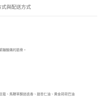
方式與配送方式
緊蹦酸痛的筋骨。
豆蔻、馬鞭草酮迷迭香、甜杏仁油、黄金荷荷巴油