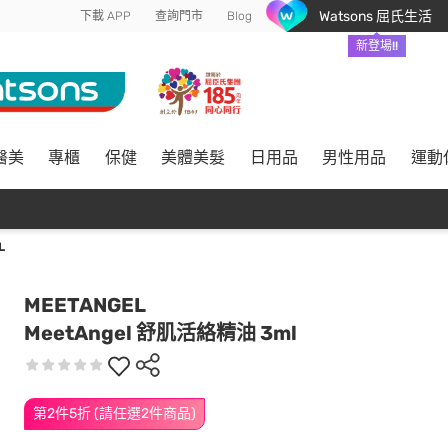
Watsons 屈氏生活
下載 APP
查詢門市
Blog
新登場!!
醫美
專櫃
保健
美體美髮
日用品
男性用品
運動
L
MEETANGEL
MeetAngel 舒肌活絡精油 3ml
第2件5折 (請任選2件商品)