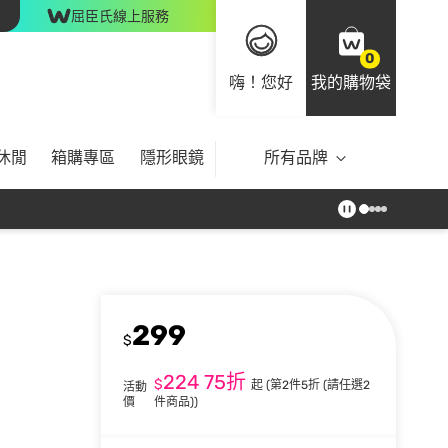
屈臣氏線上服務
0
嗨！您好
我的購物袋
休閒
箱購專區
隱形眼鏡
所有品牌
299
$
224
75折
$
起
(第2件5折 (請任選2
活動
價
件商品))