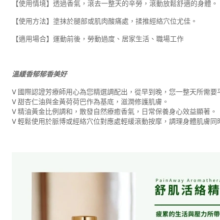
【使用情境】透過香氣，滾去一整天的辛勞，滾動放鬆舒適的身體。
【使用方法】塗抺於腿部或肌肉酸痛處，揉推經絡穴位尤佳。
【適用場合】運動前後，勞動過度、居家生活、職場工作
溫緩香郁郁香美好
V 國際認證芳療師用心為您精選調配出，從早到晚，您一整天所需要
V 甜杏仁油與金黃荷荷巴作為基底，滋潤修護肌膚。
V 精油黃金比例調和，散發自然療癒香氣，日常保養身心效益顯著。
V 輕鬆使用於脈博或經絡穴位對應處輕緩滾動按摩，調理身體肌膚同