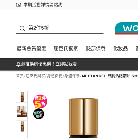
本期活動詳情請點我
下載app最高回饋$350
善存
第2件5折
最新會員優惠
屈臣氏獨家
臉部保養
化妝品
激推換購優惠價！立即點我看
首頁
/
屈臣氏獨家
/
身體保養
/
身體保養
/
MEETANGEL 舒肌活絡精油 3M