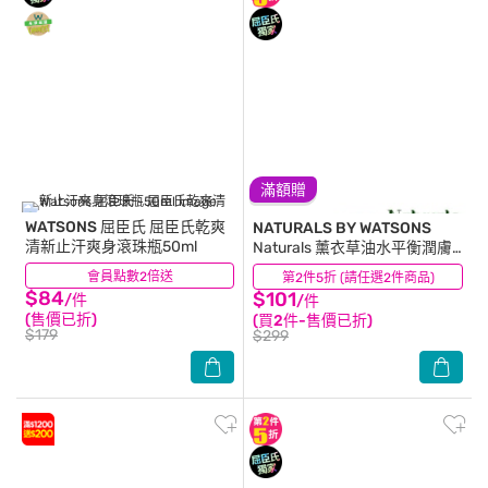
滿額贈
WATSONS 屈臣氏
屈臣氏乾爽
NATURALS BY WATSONS
清新止汗爽身滾珠瓶50ml
Naturals 薰衣草油水平衡潤膚
露490ml
會員點數2倍送
(9)
第2件5折 (請任選2件商品)
(9)
$84
$101
/件
/件
(售價已折)
(買2件-售價已折)
$179
$299