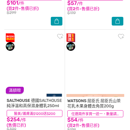
$101
$57
/件
/件
(買2件-售價已折)
(買2件-售價已折)
$299
$119
滿額贈
SALTHOUSE
德國SALTHOUSE
WATSONS 屈臣氏
屈臣氏山茶
純淨溫和高保濕身體乳250ml
花乳木果身體去角質200g
醫美/護膚滿$1200送$200
(1)
(33)
任選兩件享買一送一，數量請選2件
$254
$54
/件
/件
(售價已折)
(買2件-售價已折)
$399
$119