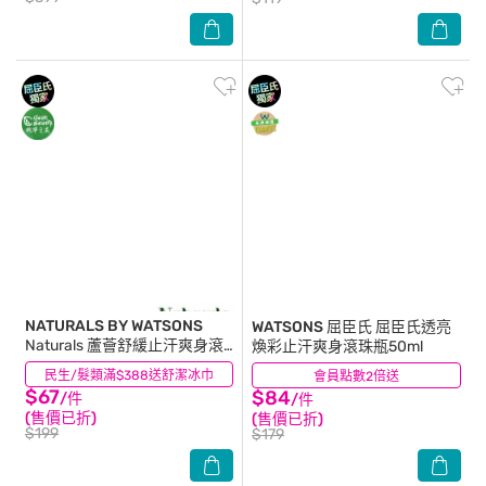
NATURALS BY WATSONS
WATSONS 屈臣氏
屈臣氏透亮
Naturals 蘆薈舒緩止汗爽身滾
煥彩止汗爽身滾珠瓶50ml
珠瓶50ml
民生/髮類滿$388送舒潔冰巾
(15)
會員點數2倍送
(9)
$67
$84
/件
/件
(售價已折)
(售價已折)
$199
$179