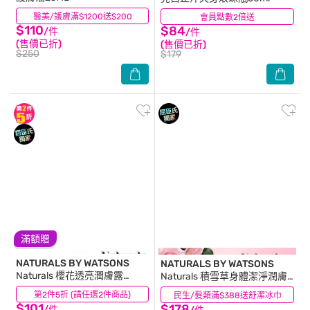
醫美/護膚滿$1200送$200
(4)
會員點數2倍送
(5)
$110
$84
/件
/件
(售價已折)
(售價已折)
$250
$179
滿額贈
NATURALS BY WATSONS
NATURALS BY WATSONS
Naturals 櫻花透亮潤膚露
Naturals 積雪草身體潔淨潤膚
490ml
組合-沐浴露400ml+潤膚乳
第2件5折 (請任選2件商品)
(12)
民生/髮類滿$388送舒潔冰巾
(2)
400ml (玫瑰麝香 LUV10/10)
$101
$178
/件