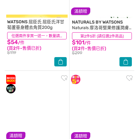
滿額贈
WATSONS 屈臣氏
屈臣氏洋甘
NATURALS BY WATSONS
菊蘆薈身體去角質200g
Naturals 摩洛哥堅果修護潤膚
露490ml
(28)
任選兩件享買一送一，數量請選2件
第2件5折 (請任選2件商品)
(12)
$54
$101
/件
/件
(買2件-售價已折)
(買2件-售價已折)
$119
$299
滿額贈
滿額贈