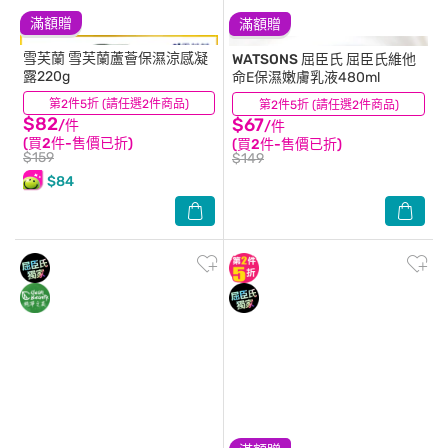
滿額贈
滿額贈
雪芙蘭
雪芙蘭蘆薈保濕涼感凝
WATSONS 屈臣氏
屈臣氏維他
露220g
命E保濕嫩膚乳液480ml
第2件5折 (請任選2件商品)
(12)
第2件5折 (請任選2件商品)
(79)
$82
$67
/件
/件
(買2件-售價已折)
(買2件-售價已折)
$159
$149
$84