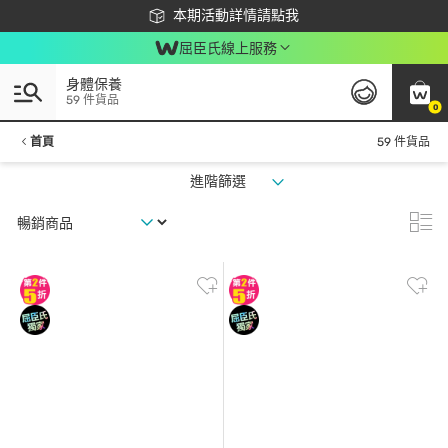
下載app最高回饋$350
本期活動詳情請點我
屈臣氏線上服務
身體保養
59 件貨品
0
首頁
59 件貨品
進階篩選