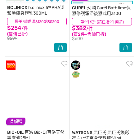
BCLINICX
b.clinicx 5%PHA溫
CUREL 珂潤
Curél Bathtime保
和煥膚身體乳300ML
濕修護霜浴後濕式用310G
醫美/護膚滿$1200送$200
(1)
第2件5折 (請任選2件商品)
(1)
$254
$382
/件
/件
(售價已折)
(買2件-售價已折)
$299
$600
滿額贈
BIO-OIL 百洛
Bio-Oil百洛天然
WATSONS 屈臣氏
屈臣氏煥彩
護膚油25ML
亮白止汗爽身滾珠瓶50ml