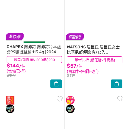
滿額贈
滿額贈
CHAPEX 喬沛詩
喬沛詩冷萃蘆
WATSONS 屈臣氏
屈臣氏女士
薈99曬後凝膠 113.4g (2024升
比基尼輕便除毛刀3入
級版)
(AW2023)
醫美/護膚滿$1200送$200
(9)
第2件5折 (請任選2件商品)
(8)
$144
$57
/件
/件
(售價已折)
(買2件-售價已折)
$199
$119