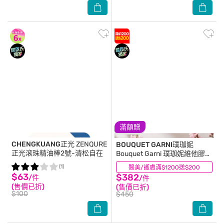
滿額贈
CHENGKUANG正光
ZENQURE
BOUQUET GARNI璞珈妮
正光滾珠精油棒2號-清松自在
Bouquet Garni 璞珈妮維他膠原
彈潤乳液-蜜桃香 750ml
(1)
醫美/護膚滿$1200送$200
(0)
$63
$382
/件
/件
(售價已折)
(售價已折)
$100
$450