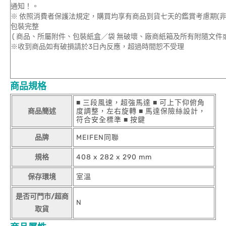
通知！。
※ 依照消費者保護法規定，購買均享有商品到貨七天的鑑賞考慮期(
包裝完整
( 商品、所屬附件、包裝紙盒／袋 無破壞、廠商紙箱及所有附隨文件或
※收到商品如有破損請於3日內反應，超過時間恕不受理
商品規格
■ 三段風速，超強馬達 ■ 可上下仰俯角
商品簡述
度調整，左右旋轉 ■ 馬達保險絲設計，
符合安全標準 ■ 按鍵
品牌
MEIFEN同聯
規格
408 x 282 x 290 mm
保存環境
室溫
是否可門市/超商
N
取貨