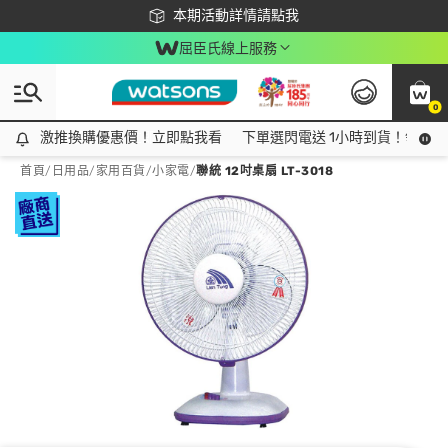
下載app最高回饋$350
本期活動詳情請點我
屈臣氏線上服務
0
激推換購優惠價！立即點我看
激推換購優惠價！立即點我看
下單選閃電送 1小時到貨！領神券
首頁
/
日用品
/
家用百貨
/
小家電
/
聯統 12吋桌扇 LT-3018