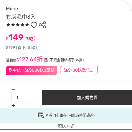
Miine
竹炭毛巾3入
149
$
75折
$199
(省下: $50)
127
64折
$
起
(不限金額結帳享85折)
活動價
刷中信卡滿$888送3萬點
滿$100送數位印花
加入購物袋
查看門市庫存 (可能有時間誤差)
配送方式