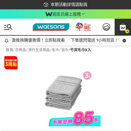
下載app最高回饋$350
本期活動詳情請點我
屈臣氏線上服務
0
激推換購優惠價！立即點我看
激推換購優惠價！立即點我看
下單選閃電送 1小時到貨！領神券
首頁
/
日用品
/
流行生活用品
/
毛巾/浴巾
/
竹炭毛巾3入