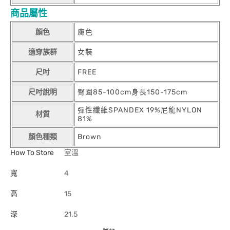
商品屬性
顏色
膚色
適穿族群
女裝
尺吋
FREE
尺吋說明
臀圍85-100cm身長150-175cm
彈性纖維SPANDEX 19%尼龍NYLON
材質
81%
顏色種類
Brown
How To Store
室溫
寬
4
高
15
深
21.5