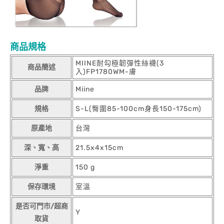
商品規格
MIINE耐勾極韌彈性絲襪(3
商品簡述
入)FP1780WM-膚
品牌
Miine
規格
S-L(臀圍85-100cm身長150-175cm)
原產地
台灣
深、寬、高
21.5x4x15cm
淨重
150 g
保存環境
室溫
是否可門市/超商
Y
取貨