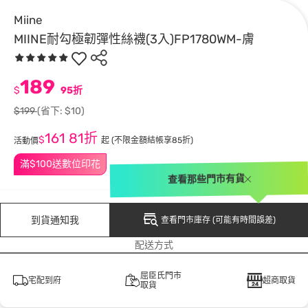
Miine
MIINE耐勾極韌彈性絲襪(3入)FP1780WM-膚
189
$
95折
$199
(省下: $10)
161
81折
$
起
(不限金額結帳享85折)
活動價
滿$100送數位印花
查看那些門市有貨
到貨通知我
查看門市庫存 (可能有時間誤差)
配送方式
屈臣氏門市
宅配到府
超商取貨
取貨