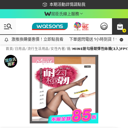
下載app最高回饋$350
本期活動詳情請點我
屈臣氏線上服務
0
激推換購優惠價！立即點我看
激推換購優惠價！立即點我看
下單選閃電送 1小時到貨！領神券
首頁
/
日用品
/
流行生活用品
/
女性內著/襪
/
MIINE耐勾極韌彈性絲襪(3入)FP1