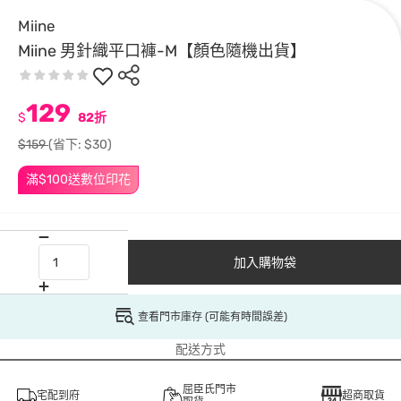
Miine
Miine 男針織平口褲-M【顏色隨機出貨】
129
$
82折
$159
(省下: $30)
滿$100送數位印花
加入購物袋
查看門市庫存 (可能有時間誤差)
配送方式
屈臣氏門市
宅配到府
超商取貨