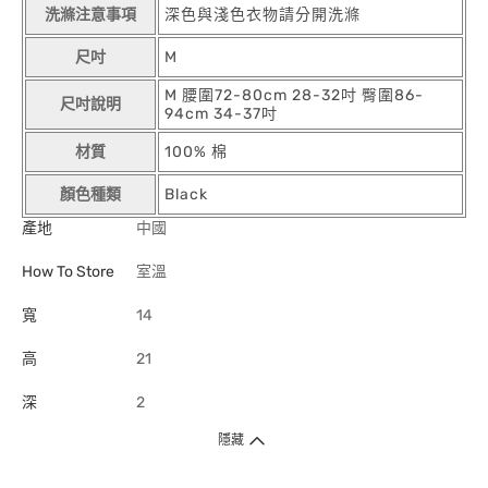
洗滌注意事項
深色與淺色衣物請分開洗滌
尺吋
M
M 腰圍72-80cm 28-32吋 臀圍86-
尺吋說明
94cm 34-37吋
材質
100% 棉
顏色種類
Black
產地
中國
How To Store
室溫
寬
14
高
21
深
2
隱藏