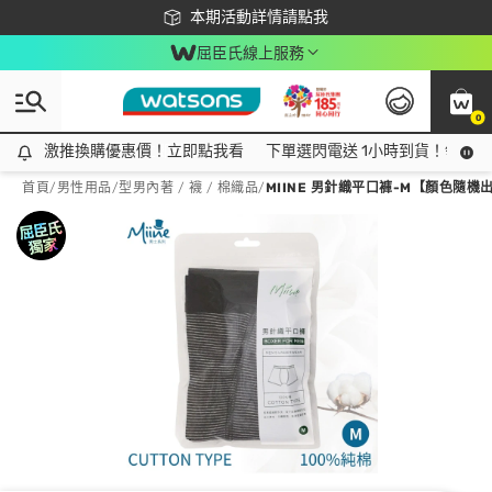
下載app最高回饋$350
本期活動詳情請點我
屈臣氏線上服務
0
激推換購優惠價！立即點我看
激推換購優惠價！立即點我看
下單選閃電送 1小時到貨！領神券
首頁
/
男性用品
/
型男內著 / 襪 / 棉織品
/
MIINE 男針織平口褲-M【顏色隨機