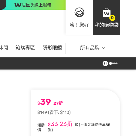
屈臣氏線上服務
0
嗨！您好
我的購物袋
休閒
箱購專區
隱形眼鏡
所有品牌
39
$
27折
$149
(省下: $110)
33
23折
$
起
(不限金額結帳享85
活動
價
折)