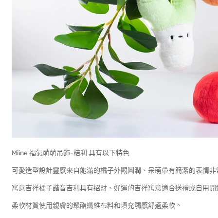
Miine 福氣萌萌吊飾-桔利 具有以下特色
可愛造型設計靈感來自飽滿的橘子外觀圓潤、呆萌帶有簡潔的表情非
寓意吉祥橘子諧音吉利具有招財、好運的吉祥寓意適合送禮或自用開
柔軟材質使用親膚的聚酯纖維布料和填充觸感舒適柔軟。