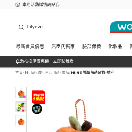
本期活動詳情請點我
下載app最高回饋$350
K beauty
Lilyeve
最新會員優惠
屈臣氏獨家
臉部保養
化妝品
激推換購優惠價！立即點我看
首頁
/
日用品
/
流行生活用品
/
飾品
/
MIINE 福氣萌萌吊飾-桔利