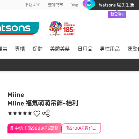
Watsons 屈氏生活
下載 APP
查詢門市
Blog
新登場!!
醫美
專櫃
保健
美體美髮
日用品
男性用品
運動
Miine
Miine 福氣萌萌吊飾-桔利
刷中信卡滿$888送3萬點
滿$100送數位印花