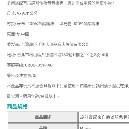
多用途配有吊鍊可作為包包掛飾、鑰匙圈或單純的療癒小物。
尺寸: 9x9x11公分
材質: 表布- 100%聚酯纖維 填充物-100%聚酯纖維
原產地: 中國
委製商: 台灣屈臣氏個人用品商店股份有限公司
地址: 台北市松山區八德路四段760號11樓之1、之2及14樓
客服專線: 0800-051-148
警告及注意事項:
本產品非玩具不適合14歲以下兒童使用。如遇髒污請用清水擦拭乾淨
離火源。適用年齡:14歲以上。
商品規格
商品簡述
設計靈感來自飽滿顏色豐
品牌
Miine