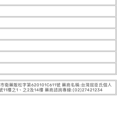
:北市衛藥販松字第620101C611號 藥商名稱:台灣屈臣氏個人
之1、之2及14樓 藥商諮詢專線:(02)27421234