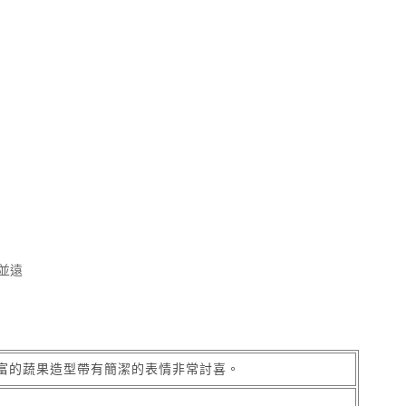
並遠
富的蔬果造型帶有簡潔的表情非常討喜。