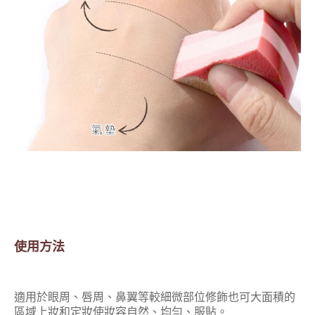
使用方法
適用於眼周、唇周、鼻翼等較細微部位修飾也可大面積的
區域上妝和定妝使妝容自然、均勻、服貼。