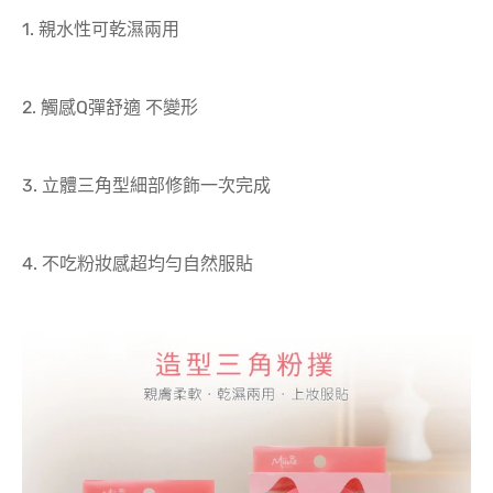
1. 親水性可乾濕兩用
2. 觸感Q彈舒適 不變形
3. 立體三角型細部修飾一次完成
4. 不吃粉妝感超均勻自然服貼