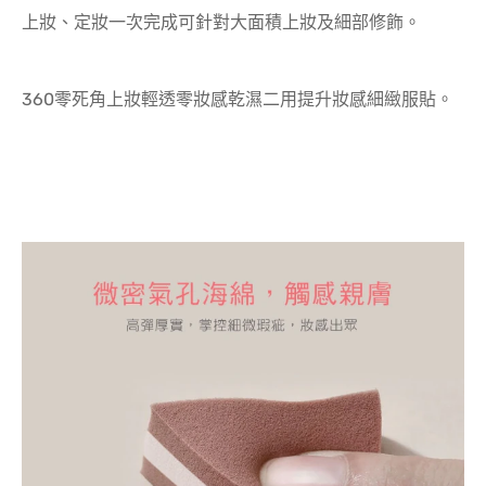
上妝、定妝一次完成可針對大面積上妝及細部修飾。
360零死角上妝輕透零妝感乾濕二用提升妝感細緻服貼。