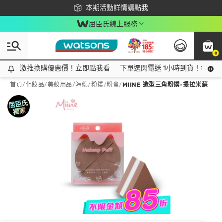
下載app最高回饋$350
本期活動詳情請點我
屈臣氏線上服務
0
激推換購優惠價！立即點我看
激推換購優惠價！立即點我看
下單選閃電送 1小時到貨！領神券
首頁
/
化妝品
/
美妝用品
/
海綿/粉撲/粉盒
/
MIINE 造型三角粉撲-提拉米蘇