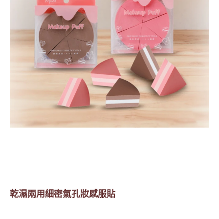
乾濕兩用細密氣孔妝感服貼