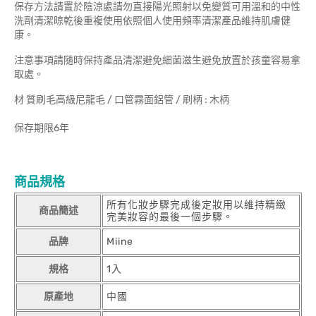
保存方法請置於陰涼處請勿直接陽光照射以免變質可用溫和的中性
洗劑清潔晾乾後重複使用依照個人使用頻率清潔產品維持肌膚健
康。
注意事項請隨時保持產品清潔避免細菌滋生避免放置於孩童容易拿
取處。
材 質刷毛高級尼龍毛 / 口管霧面鋁管 / 刷柄 : 木柄
保存期限6年
商品規格
所有化妝步驟完成後定妝用以維持精緻
商品簡述
完美妝容的最後一個步驟。
品牌
Miine
規格
1入
原產地
中國