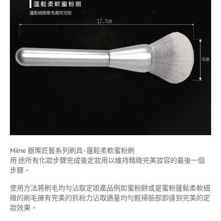
Miine 銀璨匠藝系列刷具-蓬鬆柔軟蜜粉刷
用 途所有化妝步驟完成後定妝用以維持精緻完美妝容的最後一個
步驟。
使用方法將刷毛均勻沾取定妝產品例如蜜粉餅或是蜜粉蓬鬆柔軟細
緻的刷毛擁有完美的抓粉力沾取適量均勻輕掃臉部即達到完美的定
妝效果。