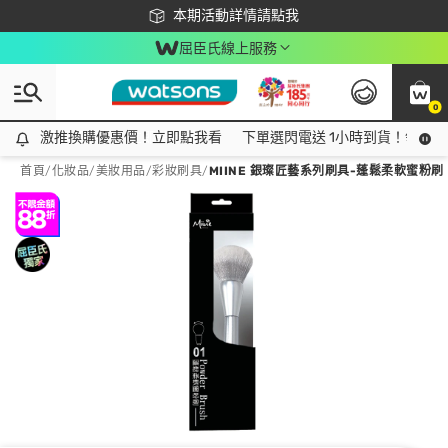
下載app最高回饋$350
本期活動詳情請點我
屈臣氏線上服務
0
激推換購優惠價！立即點我看
激推換購優惠價！立即點我看
下單選閃電送 1小時到貨！領神券
首頁
/
化妝品
/
美妝用品
/
彩妝刷具
/
MIINE 銀璨匠藝系列刷具-蓬鬆柔軟蜜粉刷