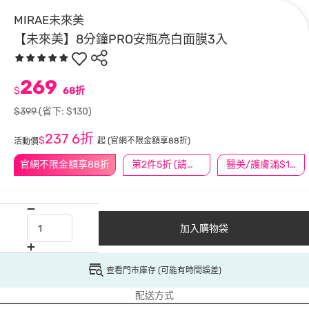
MIRAE未來美
【未來美】8分鐘PRO安瓶亮白面膜3入
269
$
68折
$399
(省下: $130)
237
6折
$
起
(官網不限金額享88折)
活動價
官網不限金額享88折
第2件5折 (請任選2件商品)
醫美/護膚滿$1200送$200
加入購物袋
查看門市庫存 (可能有時間誤差)
配送方式