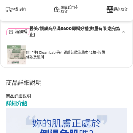
屈臣氏門市
宅配到府
超商取貨
取貨
醫美/護膚商品滿$600即贈好禮(數量有限 送完為
滿額贈
止)
贈 [1件] Clean Lab淨研 護膚卸妝洗臉巾42抽-箱購
條款及細則
商品詳細說明
商品詳細說明
詳細介紹