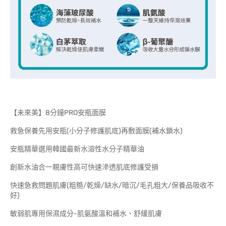
【未來美】8分鐘PRO安瓶面膜
救急保養先用安瓶(小分子修護肌底)再敷面膜(補水鎖水)
安瓶精華選用韓國最新水溶性水分子精華油
創新水油合一親膚性高可快速滲透肌底修護受損
快速急救問題肌膚(粗糙/乾燥/缺水/暗沉/毛孔粗大/保養品吸收不
好)
敏弱肌專用保濕成分-肌氨酸溫和補水、舒緩肌膚