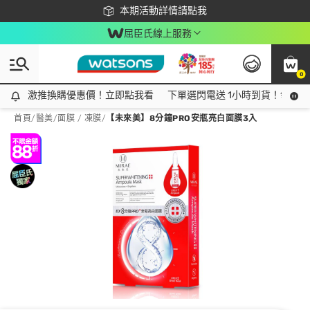
下載app最高回饋$350
本期活動詳情請點我
屈臣氏線上服務
0
激推換購優惠價！立即點我看
激推換購優惠價！立即點我看
下單選閃電送 1小時到貨！領神券
首頁
/
醫美
/
面膜 / 凍膜
/
【未來美】8分鐘PRO安瓶亮白面膜3入