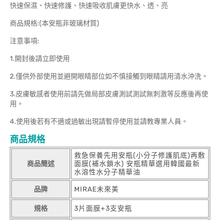
快速保濕、快速修護、快速吸收肌膚更快水、透、亮
商品規格:(本安瓶非玻璃材質)
注意事項:
1.開封後請立即使用
2.僅供外部使用並避開眼睛部位如不慎接觸到眼睛請用清水沖洗。
3.皮膚敏感者使用前請先做局部皮膚測試測試無刺激等反應後再使
用。
4.使用後若有不適或過敏出現請暫停使用並請教專業人員。
商品規格
救急保養先用安瓶(小分子修護肌底)再敷
商品簡述
面膜(補水鎖水) 安瓶精華選用韓國最新
水溶性水分子精華油
品牌
MIRAE未來美
規格
3片面膜+3支安瓶