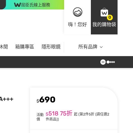
屈臣氏線上服務
0
嗨！您好
我的購物袋
休閒
箱購專區
隱形眼鏡
所有品牌
690
A+++
$
518
75折
$
起
(第2件5折 (請任選2
活動
價
件商品))