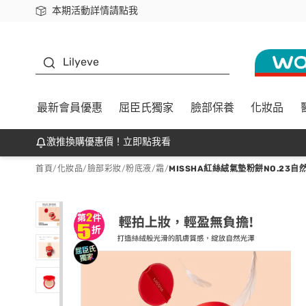
本期活動詳情請點我
下載app最高回饋$350
K beauty
Lilyeve
最新會員優惠
屈臣氏獨家
臉部保養
化妝品
激推換購優惠價！立即點我看
首頁
/
化妝品
/
臉部彩妝
/
粉底液/霜
/
MISSHA紅絲絨氣墊粉餅NO.23自然S