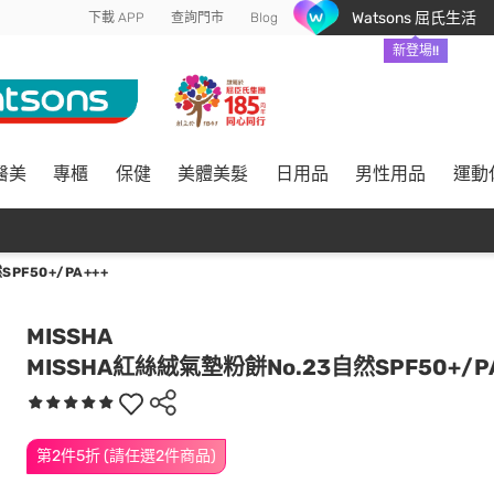
Watsons 屈氏生活
下載 APP
查詢門市
Blog
新登場!!
醫美
專櫃
保健
美體美髮
日用品
男性用品
運動
PF50+/PA+++
MISSHA
MISSHA紅絲絨氣墊粉餅No.23自然SPF50+/P
第2件5折 (請任選2件商品)