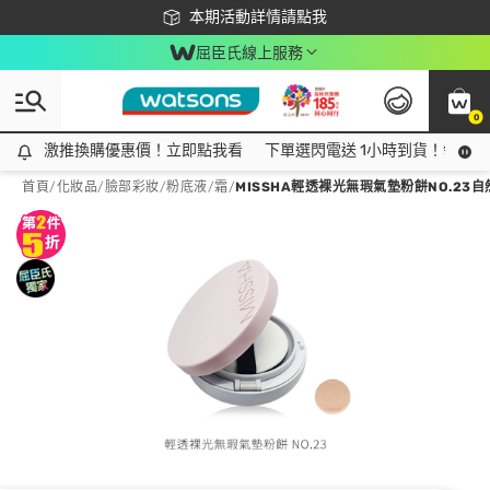
下載app最高回饋$350
本期活動詳情請點我
屈臣氏線上服務
0
激推換購優惠價！立即點我看
激推換購優惠價！立即點我看
下單選閃電送 1小時到貨！領神券
首頁
/
化妝品
/
臉部彩妝
/
粉底液/霜
/
MISSHA輕透裸光無瑕氣墊粉餅NO.23自然S