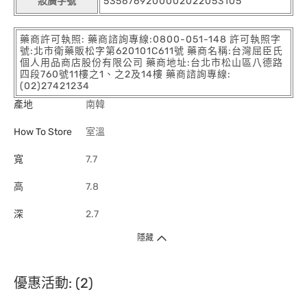
妝廣字號
5356769200002022053105
藥商許可執照: 藥商諮詢專線:0800-051-148 許可執照字
號:北市衛藥販松字第620101C611號 藥商名稱:台灣屈臣氏
個人用品商店股份有限公司 藥商地址:台北市松山區八德路
四段760號11樓之1、之2及14樓 藥商諮詢專線:
(02)27421234
產地
南韓
How To Store
室溫
寬
7.7
高
7.8
深
2.7
隱藏
優惠活動: (2)