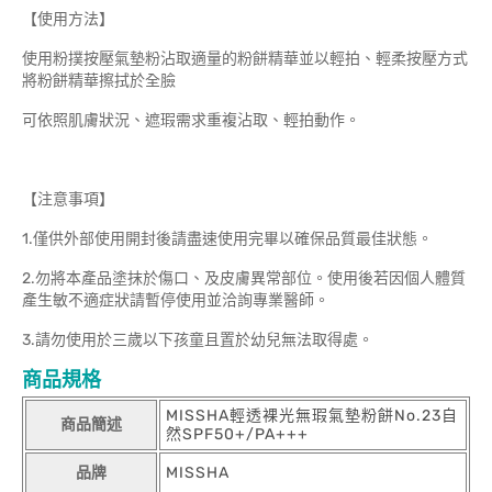
【使用方法】
使用粉撲按壓氣墊粉沾取適量的粉餅精華並以輕拍、輕柔按壓方式
將粉餅精華擦拭於全臉
可依照肌膚狀況、遮瑕需求重複沾取、輕拍動作。
【注意事項】
1.僅供外部使用開封後請盡速使用完畢以確保品質最佳狀態。
2.勿將本產品塗抹於傷口、及皮膚異常部位。使用後若因個人體質
產生敏不適症狀請暫停使用並洽詢專業醫師。
3.請勿使用於三歲以下孩童且置於幼兒無法取得處。
商品規格
MISSHA輕透裸光無瑕氣墊粉餅No.23自
商品簡述
然SPF50+/PA+++
品牌
MISSHA