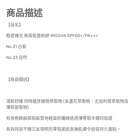
商品描述
【品名】
輕透裸光 無瑕氣墊粉餅 MISSHA SPF50+/PA+++
No.21 白皙
No.23 自然
【商品描述】
清新舒緩 同時蘊含植物萃取物 (金盞花萃取物、尤加利葉萃取物及
薄荷提取物)
有效修飾臉部瑕疵質地輕盈防曬締造透薄零瑕半霧的妝感
長效持妝不黯沉呈現明亮零瑕美肌安撫肌膚令妝容持久服貼。