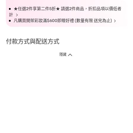
★任選2件享第二件5折★ 請選2件商品，折扣品項以價低者
計
凡購買開架彩妝滿$600即贈好禮 (數量有限 送完為止)
付款方式與配送方式
隱藏