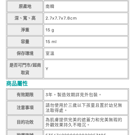
原產地
南韓
深、寬、高
2.7x7.7x7.8cm
淨重
15 g
容量
15 ml
保存環境
室溫
是否可門市/超商
Y
取貨
商品屬性
有效期限
3年。製造效期詳見外包裝。
請勿使用於三歲以下孩童且置於幼兒無
注意事項
法取得處。
為肌膚提供完美的遮蓋力和完美無瑕的
目的功效
外觀效果持久不暗沉。