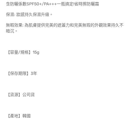
含防曬係數SPF50+/PA+++一瓶搞定!省時擦防曬霜
保濕: 妝感持久保濕升級。
無暇效果: 為肌膚提供完美的遮蓋力和完美無瑕的外觀效果持久不
暗沉。
【容量/規格】15g
【保存期限】3年
【貨源】公司貨
【產地】韓國