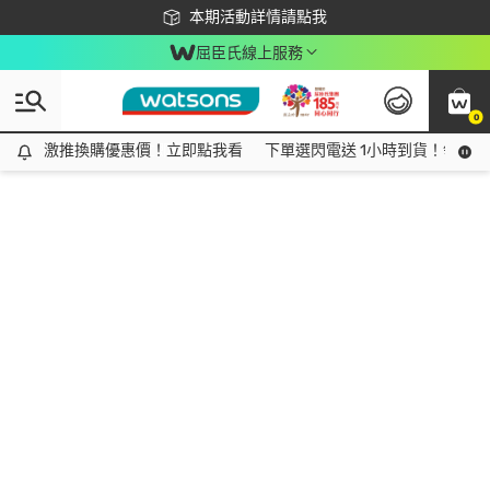
下載app最高回饋$350
本期活動詳情請點我
屈臣氏線上服務
0
激推換購優惠價！立即點我看
激推換購優惠價！立即點我看
下單選閃電送 1小時到貨！領神券