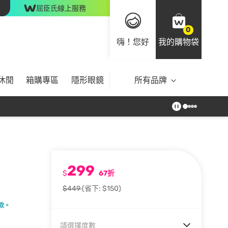
屈臣氏線上服務
0
嗨！您好
我的購物袋
休閒
箱購專區
隱形眼鏡
所有品牌
299
$
67折
$449
(省下: $150)
款。
請選擇度數