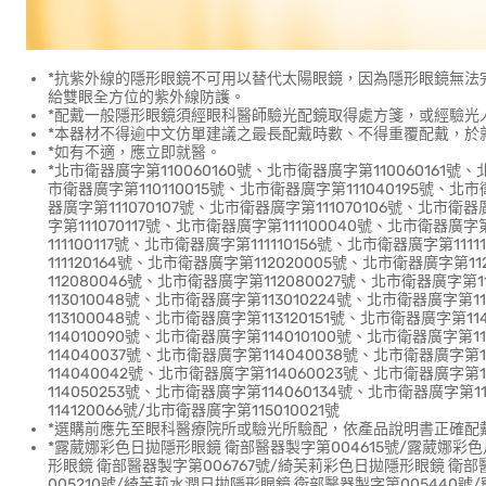
*抗紫外線的隱形眼鏡不可用以替代太陽眼鏡，因為隱形眼鏡無法
給雙眼全方位的紫外線防護。
*配戴一般隱形眼鏡須經眼科醫師驗光配鏡取得處方箋，或經驗光
*本器材不得逾中文仿單建議之最長配戴時數、不得重覆配戴，於
*如有不適，應立即就醫。
*北市衛器廣字第110060160號、北市衛器廣字第110060161號、
市衛器廣字第110110015號、北市衛器廣字第111040195號、北市
器廣字第111070107號、北市衛器廣字第111070106號、北市衛器
字第111070117號、北市衛器廣字第111100040號、北市衛器廣字
111100117號、北市衛器廣字第111110156號、北市衛器廣字第11
111120164號、北市衛器廣字第112020005號、北市衛器廣字第1
112080046號、北市衛器廣字第112080027號、北市衛器廣字第1
113010048號、北市衛器廣字第113010224號、北市衛器廣字第1
113100048號、北市衛器廣字第113120151號、北市衛器廣字第1
114010090號、北市衛器廣字第114010100號、北市衛器廣字第
114040037號、北市衛器廣字第114040038號、北市衛器廣字第
114040042號、北市衛器廣字第114060023號、北市衛器廣字第
114050253號、北市衛器廣字第114060134號、北市衛器廣字第11
114120066號/北市衛器廣字第115010021號
*選購前應先至眼科醫療院所或驗光所驗配，依產品說明書正確配
*露葳娜彩色日拋隱形眼鏡 衛部醫器製字第004615號/露葳娜彩
形眼鏡 衛部醫器製字第006767號/綺芙莉彩色日拋隱形眼鏡 衛部
005210號/綺芙莉水潤日拋隱形眼鏡 衛部醫器製字第005440號