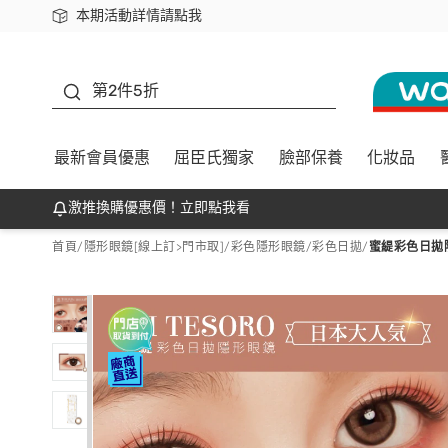
本期活動詳情請點我
下載app最高回饋$350
善存
第2件5折
最新會員優惠
屈臣氏獨家
臉部保養
化妝品
激推換購優惠價！立即點我看
首頁
/
隱形眼鏡[線上訂>門市取]
/
彩色隱形眼鏡
/
彩色日拋
/
蜜緹彩色日拋隱