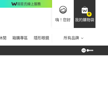
屈臣氏線上服務
0
嗨！您好
我的購物袋
休閒
箱購專區
隱形眼鏡
所有品牌