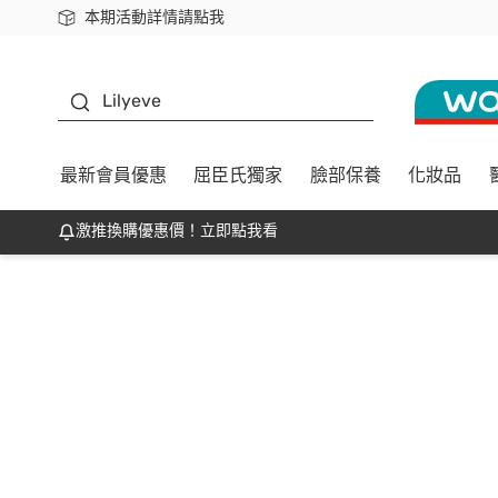
本期活動詳情請點我
下載app最高回饋$350
K beauty
Lilyeve
最新會員優惠
屈臣氏獨家
臉部保養
化妝品
激推換購優惠價！立即點我看