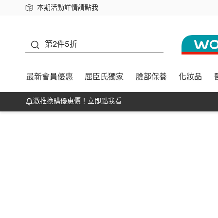
本期活動詳情請點我
下載app最高回饋$350
善存
第2件5折
最新會員優惠
屈臣氏獨家
臉部保養
化妝品
激推換購優惠價！立即點我看