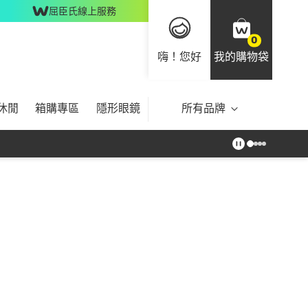
屈臣氏線上服務
0
嗨！您好
我的購物袋
休閒
箱購專區
隱形眼鏡
所有品牌