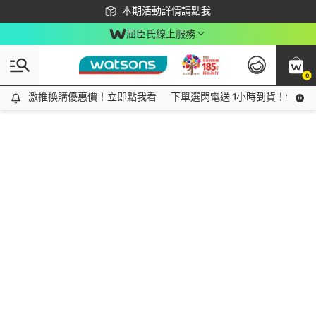
下載app最高回饋$350
本期活動詳情請點我
屈臣氏線上服務
0
激推換購優惠價！立即點我看
激推換購優惠價！立即點我看
下單選閃電送 1小時到貨！領神券