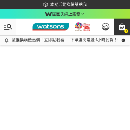
下載app最高回饋$350
本期活動詳情請點我
屈臣氏線上服務
0
激推換購優惠價！立即點我看
激推換購優惠價！立即點我看
下單選閃電送 1小時到貨！領神券