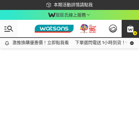
下載app最高回饋$350
本期活動詳情請點我
屈臣氏線上服務
0
激推換購優惠價！立即點我看
激推換購優惠價！立即點我看
下單選閃電送 1小時到貨！領神券