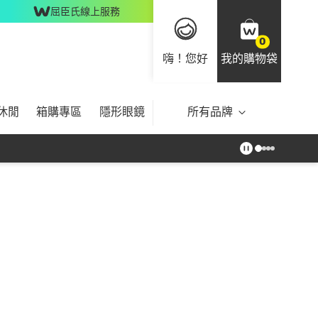
屈臣氏線上服務
0
嗨！您好
我的購物袋
休閒
箱購專區
隱形眼鏡
所有品牌