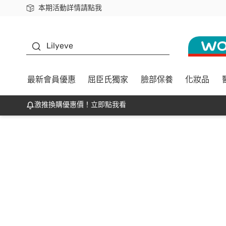
本期活動詳情請點我
下載app最高回饋$350
K beauty
Lilyeve
最新會員優惠
屈臣氏獨家
臉部保養
化妝品
激推換購優惠價！立即點我看