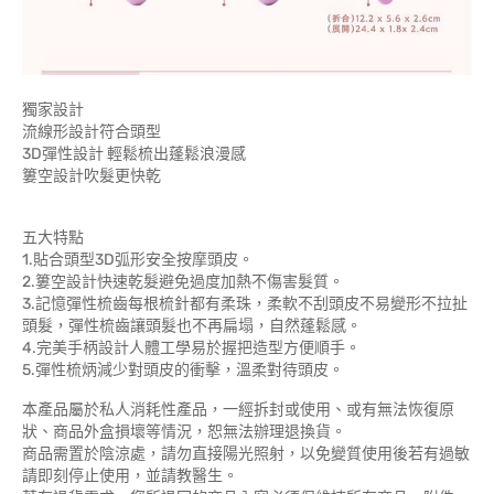
獨家設計
流線形設計符合頭型
3D彈性設計 輕鬆梳出蓬鬆浪漫感
簍空設計吹髮更快乾
五大特點
1.貼合頭型3D弧形安全按摩頭皮。
2.簍空設計快速乾髮避免過度加熱不傷害髮質。
3.記憶彈性梳齒每根梳針都有柔珠，柔軟不刮頭皮不易變形不拉扯
頭髮，彈性梳齒讓頭髮也不再扁塌，自然蓬鬆感。
4.完美手柄設計人體工學易於握把造型方便順手。
5.彈性梳炳減少對頭皮的衝擊，溫柔對待頭皮。
本產品屬於私人消耗性產品，一經拆封或使用、或有無法恢復原
狀、商品外盒損壞等情況，恕無法辦理退換貨。
商品需置於陰涼處，請勿直接陽光照射，以免變質使用後若有過敏
請即刻停止使用，並請教醫生。