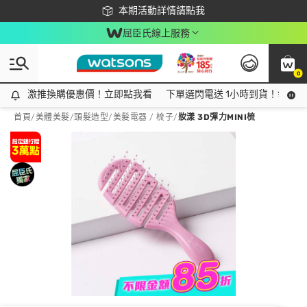
下載app最高回饋$350
本期活動詳情請點我
屈臣氏線上服務
0
激推換購優惠價！立即點我看
激推換購優惠價！立即點我看
下單選閃電送 1小時到貨！領神券
首頁
/
美體美髮
/
頭髮造型
/
美髮電器 / 梳子
/
妝漾 3D彈力MINI梳