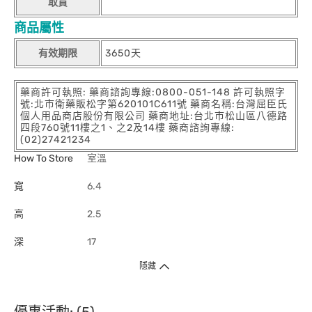
取貨
商品屬性
有效期限
3650天
藥商許可執照: 藥商諮詢專線:0800-051-148 許可執照字
號:北市衛藥販松字第620101C611號 藥商名稱:台灣屈臣氏
個人用品商店股份有限公司 藥商地址:台北市松山區八德路
四段760號11樓之1、之2及14樓 藥商諮詢專線:
(02)27421234
How To Store
室溫
寬
6.4
高
2.5
深
17
隱藏