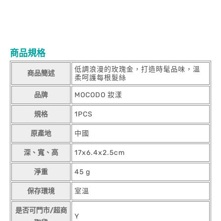
請即刻停止使用，並請教醫生。
若有退貨需求，您所退回的商品內容必須保維持所有商品、附件、
包裝、附隨文件或資料的完整性。
1.使用後若有過敏請即刻停止使用，並請教醫生。
商品規格
低調浪漫的玫瑰金，打造時髦品味，溫
商品簡述
柔呵護每根髮絲
品牌
MOCODO 妝漾
規格
1PCS
原產地
中國
深、寬、高
17x6.4x2.5cm
淨重
45 g
保存環境
室溫
是否可門市/超商
Y