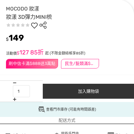
MOCODO 妝漾
妝漾 3D彈力MINI梳
149
$
127
85折
$
起
(不限金額結帳享85折)
活動價
刷中信卡滿$888送3萬點
民生/髮類滿$388送舒潔冰巾
加入購物袋
查看門市庫存 (可能有時間誤差)
配送方式
屈臣氏門市