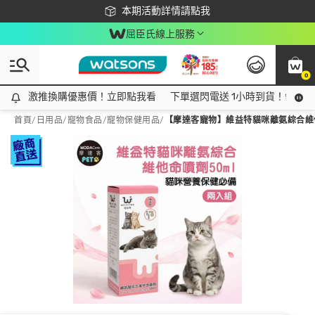
下載app最高回饋$350
本期活動詳情請點我
屈臣氏線上服務
0
激推換購優惠價！立即點我看
激推換購優惠價！立即點我看
下單選閃電送 1小時到貨！領神券
首頁
/
日用品
/
寵物食品
/
寵物保健用品
/
【摩達客寵物】維益特貓咪離氨綜合維他