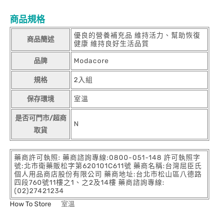
商品規格
優良的營養補充品 維持活力、幫助恢復
商品簡述
健康 維持良好生活品質
品牌
Modacore
規格
2入組
保存環境
室溫
是否可門市/超商
N
取貨
藥商許可執照: 藥商諮詢專線:0800-051-148 許可執照字
號:北市衛藥販松字第620101C611號 藥商名稱:台灣屈臣氏
個人用品商店股份有限公司 藥商地址:台北市松山區八德路
四段760號11樓之1、之2及14樓 藥商諮詢專線:
(02)27421234
How To Store
室溫