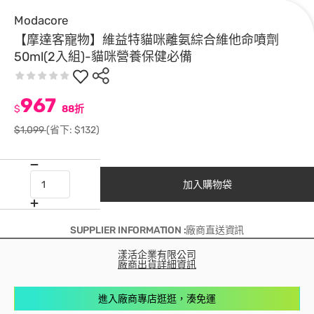
Modacore
【摩達客寵物】維益特貓咪離氨綜合維他命噴劑
50ml(2入組)-貓咪營養保健必備
967
$
88折
$1,099
(省下: $132)
加入購物袋
SUPPLIER INFORMATION :廠商直送資訊
漾活企業有限公司
廠商出貨詳細資訊
進入廠商專店逛逛，湊免運