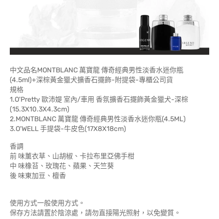
中文品名MONTBLANC 萬寶龍 傳奇經典男性淡香水迷你瓶
(4.5ml)+深棕黃金獵犬擴香石擺飾-附提袋-專櫃公司貨
規格
1.O'Pretty 歐沛媞 室內/車用 香氛擴香石擺飾黃金獵犬-深棕
(15.3X10.3X4.3cm)
2.MONTBLANC 萬寶龍 傳奇經典男性淡香水迷你瓶(4.5ML)
3.O'WELL 手提袋-牛皮色(17X8X18cm)
香調
前 味薰衣草、山胡椒、卡拉布里亞佛手柑
中 味橡苔、玫瑰花、蘋果、天竺葵
後 味東加豆、檀香
使用方式一般使用方式。
保存方法請置於陰涼處，請勿直接陽光照射，以免變質。