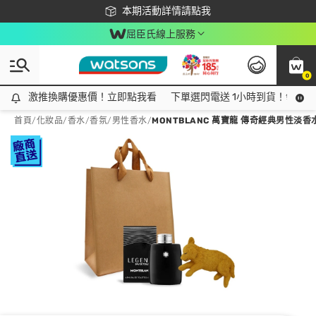
下載app最高回饋$350
本期活動詳情請點我
屈臣氏線上服務
0
激推換購優惠價！立即點我看
激推換購優惠價！立即點我看
下單選閃電送 1小時到貨！領神券
首頁
/
化妝品
/
香水/香氛
/
男性香水
/
MONTBLANC 萬寶龍 傳奇經典男性淡