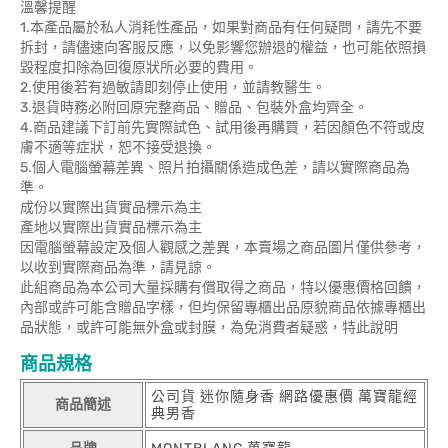
溫馨提醒
1.本產品屬於私人消耗性產品，如果對商品有任何疑問，請先不要
拆封，請儘速向客服反應，以免影響您辦退的權益，也可能依照損
毀程度扣除為回復原狀所必要的費用。
2.使用後若有過敏請即刻停止使用，並請教醫生。
3.退貨時務必附回原完整商品、贈品、包裝外盒均齊全。
4.商品建議下訂前先實際試色、試用後再購買，若因顏色不符或皮
膚不適等症狀，恕不接受退換。
5.個人電腦螢幕差異、照片拍攝關係造成色差，請以實際商品為
準。
成份以實際出貨實品標示為主
產地以實際出貨實品標示為主
因電腦螢幕設定及個人觀感之差異，本賣場之商品圖片僅供參考，
以收到實際商品為準，請見諒。
此組商品為本公司大量採購有償取得之商品，特以優惠價格回饋，
內部或許可能含贈品字樣，但均保留專櫃出品原貌商品依據專櫃出
品狀態，或許可能無外盒或封膜，為免消費者疑惑，特此說明
商品規格
公司貨 迷你隨身香 網路優惠價 萬寶龍經
商品簡述
典男香