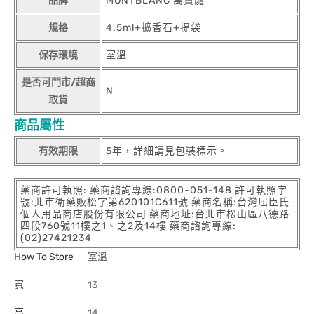
品牌
MONTBLANC 萬寶龍
規格
4.5ml+擴香石+提袋
保存環境
室溫
是否可門市/超商
N
取貨
商品屬性
有效期限
5年，詳細請見包裝標示。
藥商許可執照: 藥商諮詢專線:0800-051-148 許可執照字
號:北市衛藥販松字第620101C611號 藥商名稱:台灣屈臣氏
個人用品商店股份有限公司 藥商地址:台北市松山區八德路
四段760號11樓之1、之2及14樓 藥商諮詢專線:
(02)27421234
How To Store
室溫
寬
13
高
14