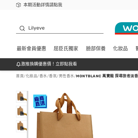
本期活動詳情請點我
下載app最高回饋$350
K beauty
Lilyeve
最新會員優惠
屈臣氏獨家
臉部保養
化妝品
激推換購優惠價！立即點我看
首頁
/
化妝品
/
香水/香氛
/
男性香水
/
MONTBLANC 萬寶龍 探尋旅者淡