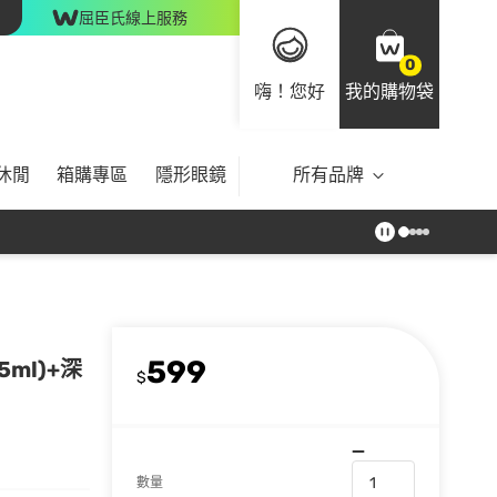
屈臣氏線上服務
0
嗨！您好
我的購物袋
休閒
箱購專區
隱形眼鏡
所有品牌
599
ml)+深
$
數量