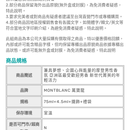
2.部分商品保留海外出品原貌(無外盒或封膜)，為免消費者疑惑，
特此說明。
3.要求完美者或對商品有疑慮者建議至台灣直營門市或專櫃購買。
4.部分商品因地區授權銷售會有各國文字，如簡體字/韓文/英文等
符合當地文字印刷介紹，為避免消費者疑惑，特此說明。
此組商品為本公司大量採購有償取得之商品，特以優惠價格回饋，
內部或許可能含贈品字樣，但均保留專櫃出品原貌商品依據專櫃出
品狀態，或許可能無外盒或封膜，為免消費者疑惑，特此說明
商品規格
兼具夢想、企圖心與能量的摩登男性香
商品簡述
氛 亞洲區最受歡迎男香 新世代菁英的年
輕活力
品牌
MONTBLANC 萬寶龍
規格
75ml+4.5ml+擺飾+禮袋
保存環境
室溫
是否可門市/超商
N