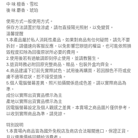
中 味 檀香、雪松
後 味 麝香、琥珀
使用方式一般使用方式。
保存方法請置於陰涼處，請勿直接陽光照射，以免變質。
溫馨提醒
1.本產品屬於私人消耗性產品，如果對商品有任何疑問，請先不要
拆封，請儘速向客服反應，以免影響您辦退的權益，也可能依照損
毀程度扣除為回復原狀所必要的費用。
2.使用後若有過敏請即刻停止使用，並請教醫生。
3.退貨時務必附回原完整商品、贈品、包裝外盒均齊全。
4.商品建議下訂前先實際試色、試用後再購買，若因顏色不符或皮
膚不適等症狀，恕不接受退換。
5.個人電腦螢幕差異、照片拍攝關係造成色差，請以實際商品為
準。
成份以實際出貨實品標示為主
產地以實際出貨實品標示為主
因電腦螢幕設定及個人觀感之差異，本賣場之商品圖片僅供參考，
以收到實際商品為準，請見諒。
特別說明
1.本賣場內商品皆為國外免稅店及商店合法報關進口，保證正貨，
且以優惠價格回饋給消費者。