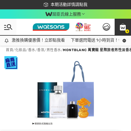
下載app最高回饋$350
本期活動詳情請點我
屈臣氏線上服務
0
激推換購優惠價！立即點我看
激推換購優惠價！立即點我看
下單選閃電送 1小時到貨！領神券
首頁
/
化妝品
/
香水/香氛
/
男性香水
/
MONTBLANC 萬寶龍 星際旅者男性淡香